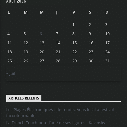
AOÛT 2026
L
M
M
J
V
S
D
1
2
3
4
5
6
7
8
9
10
11
12
13
14
15
16
17
18
19
20
21
22
23
24
25
26
27
28
29
30
31
« Juil
ARTICLES RÉCENTS
Les Plages Électroniques : de rendez-vous local à festival
incontournable
La French Touch perd l’une de ses figures : Kavinsky