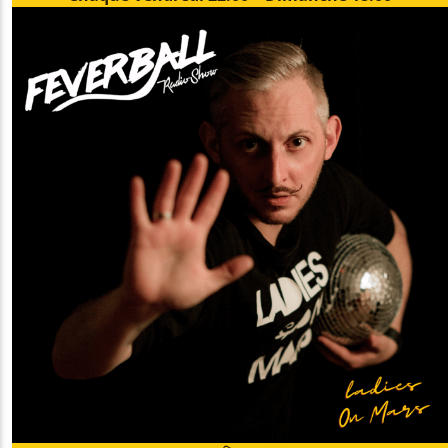
EN CE MOMENT
TILL IT'S GON
STAVOTRUELUV
EMISSION EN COURS
NON-STOP MUSIC
14:00
17:59
UPCOMING SHOW
FEVERBALL
18:00
19:59