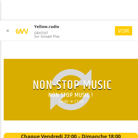
Yellow.radio
VOIR
✕
GRATUIT
Sur Google Play
YELLOW RADIO
#ONLYGOODVIBES
NON-STOP MUSIC
NON STOP MUSIC !
14:00
17:59
Chaque Vendredi 22:00 – Dimanche 18:00