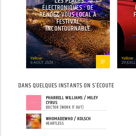
LES PLAGES
ÉLECTRONIQUES : DE
RENDEZ-VOUS LOCAL À
FESTIVAL
INCONTOURNABLE
Yellow
Yellow
6 AOÛT 2026
29 JUIL
DANS QUELQUES INSTANTS ON S’ÉCOUTE
PHARRELL WILLIAMS / MILEY
CYRUS
DOCTOR (WORK IT OUT)
WHOMADEWHO / KOLSCH
HEARTLESS