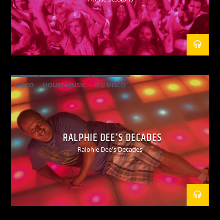
DISCO
HOUSE MUSIC
NU DISCO
RALPHIE DEE’S DECADES
Ralphie Dee's Decades