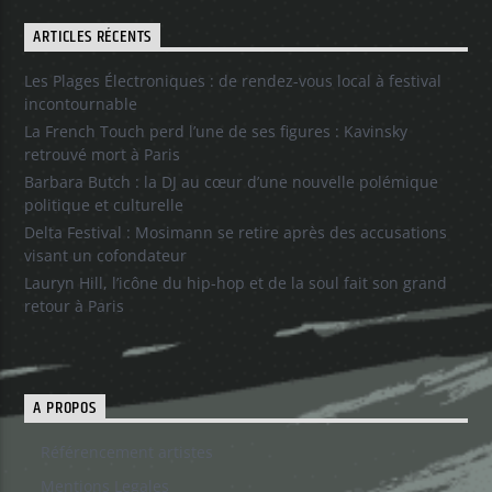
ARTICLES RÉCENTS
Les Plages Électroniques : de rendez-vous local à festival
incontournable
La French Touch perd l’une de ses figures : Kavinsky
retrouvé mort à Paris
Barbara Butch : la DJ au cœur d’une nouvelle polémique
politique et culturelle
Delta Festival : Mosimann se retire après des accusations
visant un cofondateur
Lauryn Hill, l’icône du hip-hop et de la soul fait son grand
retour à Paris
A PROPOS
Référencement artistes
Mentions Legales