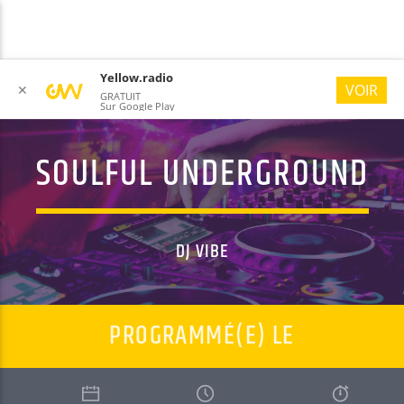
Yellow.radio
VOIR
✕
GRATUIT
Sur Google Play
SOULFUL UNDERGROUND
YELLOW RADIO
#ONLYGOODVIBES
DJ VIBE
PROGRAMMÉ(E) LE