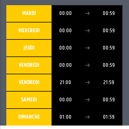
MARDI
00:00
00:59
EN CE MOMENT
CLOUDY EYES (DANCE TONIGHT)
MERCREDI
00:00
00:59
REZNIK / JESSE BOYKINS III
JEUDI
00:00
00:59
VENDREDI
00:00
00:59
EMISSION EN COURS
PROGRAMME DE NUIT
03:00
05:59
VENDREDI
21:00
21:59
UPCOMING SHOW
SAMEDI
00:00
00:59
GOOD MORNING WORLD
06:00
08:59
DIMANCHE
01:00
01:59