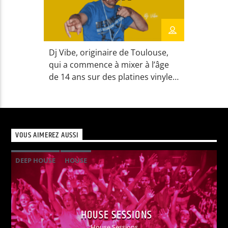
Dj Vibe, originaire de Toulouse,
qui a commence à mixer à l’âge
de 14 ans sur des platines vinyles,
vous propose son programme
Soulful Underground basé sur
des sons Deep House Soulful
Garage via internet. Il a
VOUS AIMEREZ AUSSI
commencé par écouter de la
musique funk dans les années 80
DEEP HOUSE
HOUSE
et 90 et, au fil des années, […]
HOUSE SESSIONS
House Sessions