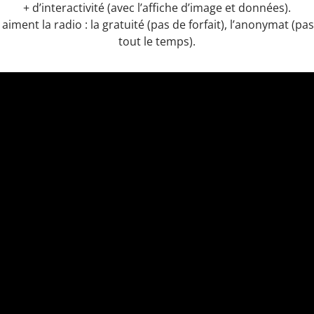
+ d’interactivité (avec l’affiche d’image et données).
ment la radio : la gratuité (pas de forfait), l’anonymat (pa
tout le temps).