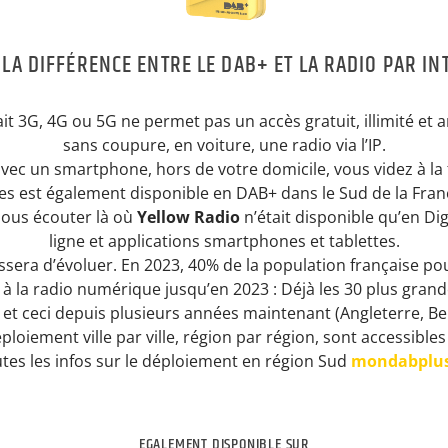
 LA DIFFÉRENCE ENTRE LE DAB+ ET LA RADIO PAR IN
fait 3G, 4G ou 5G ne permet pas un accès gratuit, illimité et 
sans coupure, en voiture, une radio via l’IP.
vec un smartphone, hors de votre domicile, vous videz à la fo
es est également disponible en DAB+ dans le Sud de la France
nous écouter là où
Yellow Radio
n’était disponible qu’en Dig
ligne et applications smartphones et tablettes.
essera d’évoluer. En 2023, 40% de la population française po
 à la radio numérique jusqu’en 2023 : Déjà les 30 plus grand
t ceci depuis plusieurs années maintenant (Angleterre, Belg
éploiement ville par ville, région par région, sont accessibles
tes les infos sur le déploiement en région Sud
mondabplus
EGALEMENT DISPONIBLE SUR