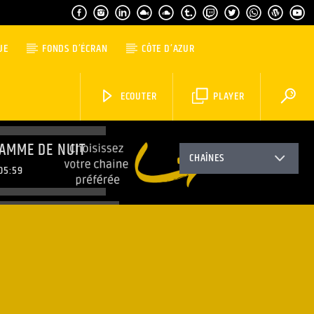
UE
FONDS D’ÉCRAN
CÔTE D’AZUR
ECOUTER
PLAYER
AMME DE NUIT
CHAÎNES
05:59
MORNING WORLD
08:59