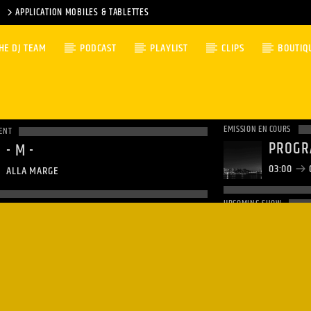
APPLICATION MOBILES & TABLETTES
HE DJ TEAM
PODCAST
PLAYLIST
CLIPS
BOUTIQ
EMISSION EN COURS
ENT
PROGR
- M -
03:00
ALLA MARGE
UPCOMING SHOW
GOOD 
06:00