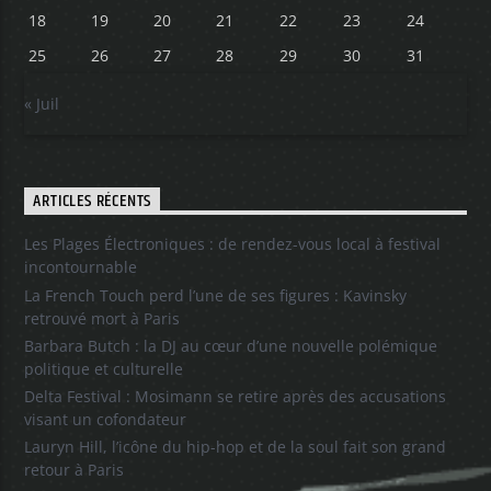
18
19
20
21
22
23
24
25
26
27
28
29
30
31
« Juil
ARTICLES RÉCENTS
Les Plages Électroniques : de rendez-vous local à festival
incontournable
La French Touch perd l’une de ses figures : Kavinsky
retrouvé mort à Paris
Barbara Butch : la DJ au cœur d’une nouvelle polémique
politique et culturelle
Delta Festival : Mosimann se retire après des accusations
visant un cofondateur
Lauryn Hill, l’icône du hip-hop et de la soul fait son grand
retour à Paris