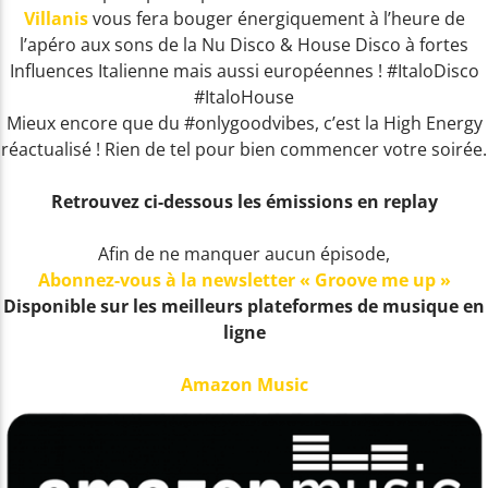
Villanis
vous fera bouger énergiquement à l’heure de
l’apéro aux sons de la Nu Disco & House Disco à fortes
Influences Italienne mais aussi européennes ! #ItaloDisco
EN CE MOMENT
#ItaloHouse
CARIBBEAN QUEEN (NO MORE LOVE ON
Mieux encore que du #onlygoodvibes, c’est la High Energy
BILLY OCEAN
THE RUN)
réactualisé ! Rien de tel pour bien commencer votre soirée.
Retrouvez ci-dessous les émissions en replay
EMISSION EN COURS
Afin de ne manquer aucun épisode,
NON-STOP MUSIC
Abonnez-vous à la newsletter « Groove me up »
Disponible sur les meilleurs plateformes de musique en
09:00
11:59
ligne
UPCOMING SHOW
Amazon Music
NON-STOP MUSIC
12:00
13:59