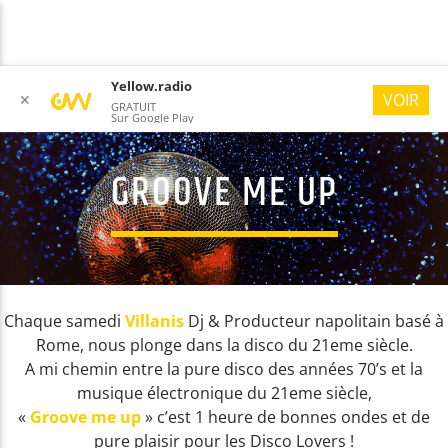
Yellow.radio
VOIR
✕
GRATUIT
Sur Google Play
GROOVE ME UP
YELLOW RADIO
#ONLYGOODVIBES
Chaque samedi
Villanis
Dj & Producteur napolitain basé à
Rome, nous plonge dans la disco du 21eme siècle.
A mi chemin entre la pure disco des années 70’s et la
musique électronique du 21eme siècle,
«
Groove me up
» c’est 1 heure de bonnes ondes et de
pure plaisir pour les Disco Lovers !