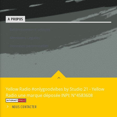
A PROPOS
Référencement artistes
Mentions Legales
Données personnelles
Yellow Radio #onlygoodvibes by Studio 21 - Yellow
Radio une marque déposée INPI: N°4583608
NOUS CONTACTER