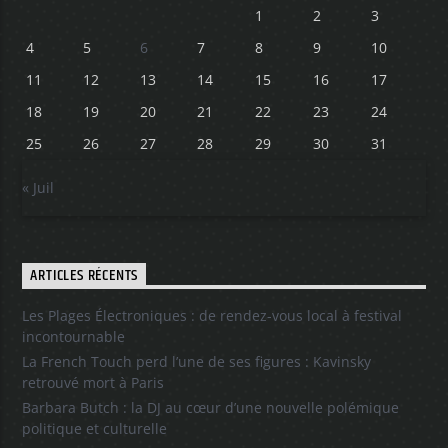
1
2
3
4
5
6
7
8
9
10
11
12
13
14
15
16
17
18
19
20
21
22
23
24
25
26
27
28
29
30
31
« Juil
ARTICLES RÉCENTS
Les Plages Électroniques : de rendez-vous local à festival
incontournable
La French Touch perd l’une de ses figures : Kavinsky
retrouvé mort à Paris
Barbara Butch : la DJ au cœur d’une nouvelle polémique
politique et culturelle