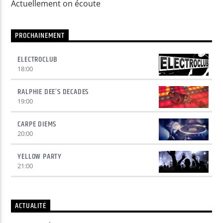
Actuellement on écoute
Yellow Radio
PROCHAINEMENT
ELECTROCLUB
18:00
Yellow Riviera
RALPHIE DEE’S DECADES
19:00
Yellow Party
CARPE DIEMS
20:00
YELLOW PARTY
21:00
ACTUALITÉ