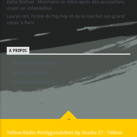
Delta Festival : Mosimann se retire après des accusations
visant un cofondateur
Lauryn Hill, l’icône du hip-hop et de la soul fait son grand
retour à Paris
A PROPOS
Référencement artistes
Mentions Legales
Données personnelles
Yellow Radio #onlygoodvibes by Studio 21 - Yellow