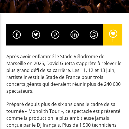
EN CE MOMENT
DOCTOR (WORK IT OUT)
PHARRELL WILLIAMS / MILEY CYRUS
1
Après avoir enflammé le Stade Vélodrome de
Marseille en 2025,
David Guetta
s’apprête à relever le
EMISSION EN COURS
plus grand défi de sa carrière. Les 11, 12 et 13 juin,
NON-STOP MUSIC
l’artiste investit le Stade de France pour trois
14:00
17:59
concerts géants qui devraient réunir plus de 240 000
spectateurs.
UPCOMING SHOW
FEVERBALL
Préparé depuis plus de six ans dans le cadre de sa
tournée « Monolith Tour », ce spectacle est présenté
18:00
19:59
comme la production la plus ambitieuse jamais
conçue par le DJ français. Plus de 1 500 techniciens