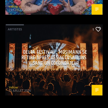
Yellow
23 JUILLET 2026
ARTISTES
1
DELTA FESTIVAL : MOSIMANN SE
RETIRE APRÈS DES ACCUSATIONS
VISANT UN COFONDATEUR
Yellow
21 JUILLET 2026