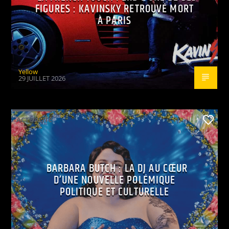
FIGURES : KAVINSKY RETROUVÉ MORT
À PARIS
Yellow
29 JUILLET 2026
ACTUALITÉ
1
BARBARA BUTCH : LA DJ AU CŒUR
D’UNE NOUVELLE POLÉMIQUE
POLITIQUE ET CULTURELLE