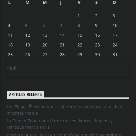
L
M
M
J
V
S
D
1
2
3
4
5
6
7
8
9
10
11
12
13
14
15
16
17
18
19
20
21
22
23
24
25
26
27
28
29
30
31
« Juil
ARTICLES RÉCENTS
Les Plages Électroniques : de rendez-vous local à festival
incontournable
La French Touch perd l’une de ses figures : Kavinsky
retrouvé mort à Paris
Barbara Butch : la DJ au cœur d’une nouvelle polémique