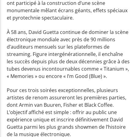
ont participé à la construction d’une scène
monumentale mêlant écrans géants, effets spéciaux
Yellow Radio
et pyrotechnie spectaculaire.
À 58 ans, David Guetta continue de dominer la scène
électronique mondiale avec près de 90 millions
Yellow Riviera
d’auditeurs mensuels sur les plateformes de
streaming. Figure intergénérationnelle, il enchaîne
les succès depuis plus de deux décennies grâce à des
tubes devenus incontournables comme « Titanium »,
Yellow Party
« Memories » ou encore « I’m Good (Blue) ».
Pour ces trois soirées exceptionnelles, plusieurs
artistes de renom assureront les premières parties,
dont
Armin van Buuren
,
Fisher
et
Black Coffee
.
L’objectif affiché est simple : offrir au public une
expérience unique et inscrire définitivement David
Guetta parmi les plus grands showmen de l’histoire
de la musique électronique.