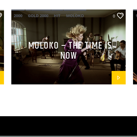
2000
GOLD 2000
HIT
MOLOKO
0
POP
MOLOKO – THE TIME IS
NOW