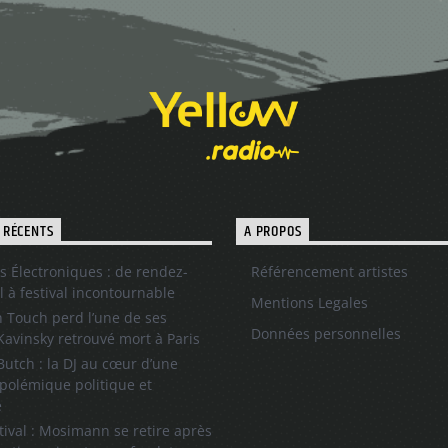
 RÉCENTS
A PROPOS
s Électroniques : de rendez-
Référencement artistes
l à festival incontournable
Mentions Legales
 Touch perd l’une de ses
Données personnelles
 Kavinsky retrouvé mort à Paris
utch : la DJ au cœur d’une
polémique politique et
e
tival : Mosimann se retire après