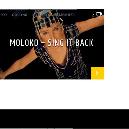
1999
GOLD 90
MOLOKO
REMEMBER
2
MOLOKO – SING IT BACK