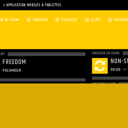
APPLICATION MOBILES & TABLETTES
HE DJ TEAM
PODCAST
PLAYLIST
CLIPS
BOUTIQ
EMISSION EN COURS
ENT
NON-S
FREEDOM
09:00
FOLAMOUR
UPCOMING SHOW
NON-S
12:00
1