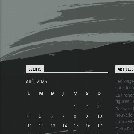
EVENTS
ARTICLES
AOÛT 2026
Les Plage
vous loca
L
M
M
J
V
S
D
La French
figures :
1
2
3
Barbara B
nouvelle 
4
5
6
7
8
9
10
culturell
11
12
13
14
15
16
17
Delta Fes