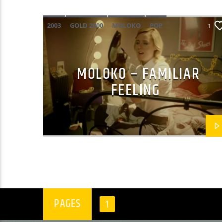
2003
GOLD 2000
MOLOKO
POP
1
MOLOKO – FAMILIAR
FEELING
PAGES
1