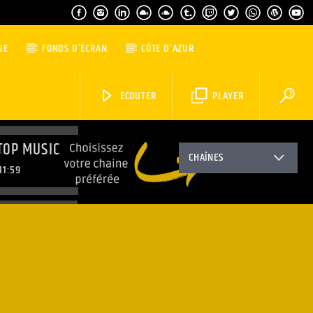
UE
FONDS D’ÉCRAN
CÔTE D’AZUR
ECOUTER
PLAYER
TOP MUSIC
CHAÎNES
11:59
TOP MUSIC
3:59