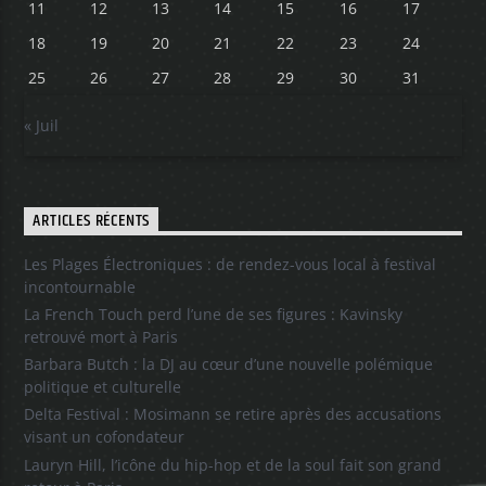
11
12
13
14
15
16
17
18
19
20
21
22
23
24
25
26
27
28
29
30
31
« Juil
ARTICLES RÉCENTS
Les Plages Électroniques : de rendez-vous local à festival
incontournable
La French Touch perd l’une de ses figures : Kavinsky
retrouvé mort à Paris
Barbara Butch : la DJ au cœur d’une nouvelle polémique
politique et culturelle
Delta Festival : Mosimann se retire après des accusations
visant un cofondateur
Lauryn Hill, l’icône du hip-hop et de la soul fait son grand