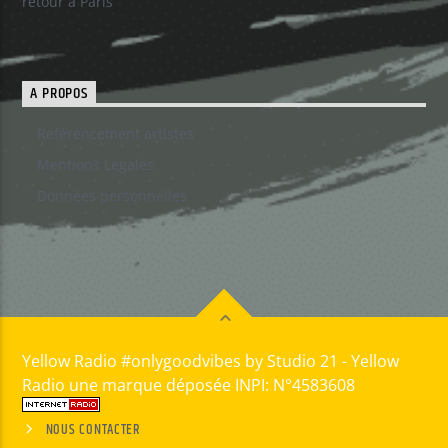
retour à Paris
A PROPOS
Référencement artistes
Mentions Legales
Données personnelles
Yellow Radio #onlygoodvibes by Studio 21 - Yellow
Radio une marque déposée INPI: N°4583608
NOUS CONTACTER