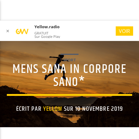
Yellow.radio
VOIR
✕
GRATUIT
Sur Google Play
SPORT
MENS SANA IN CORPORE
YELLOW RADIO
#ONLYGOODVIBES
SANO*
ÉCRIT PAR
YELLOW
SUR 10 NOVEMBRE 2019