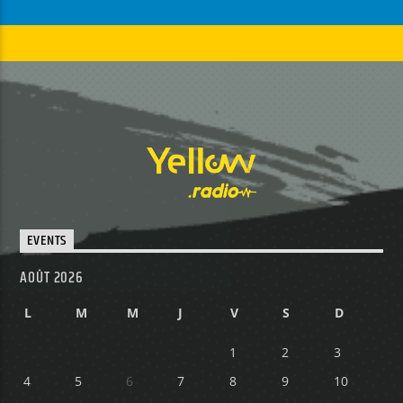
EVENTS
AOÛT 2026
L
M
M
J
V
S
D
1
2
3
4
5
6
7
8
9
10