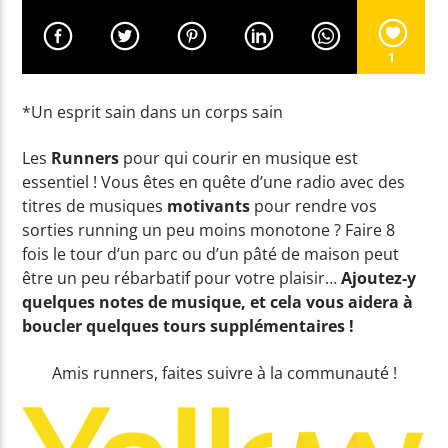
1
EN CE MOMENT
LOVE RESCUE
*Un esprit sain dans un corps sain
PROJECT
Les
Runners
pour qui courir en musique est
essentiel ! Vous êtes en quête d’une radio avec des
titres de musiques
motivants
pour rendre vos
EMISSION EN COURS
sorties running un peu moins monotone ? Faire 8
GOOD MORNING WORLD
fois le tour d’un parc ou d’un pâté de maison peut
être un peu rébarbatif pour votre plaisir…
Ajoutez-y
06:00
08:59
quelques notes de musique, et cela vous aidera à
boucler quelques tours supplémentaires !
UPCOMING SHOW
NON-STOP MUSIC
Amis runners, faites suivre à la communauté !
09:00
11:59