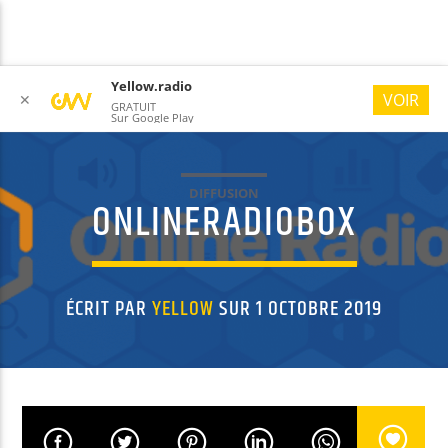
Yellow.radio
VOIR
✕
GRATUIT
Sur Google Play
DIFFUSION
ONLINERADIOBOX
YELLOW RADIO
#ONLYGOODVIBES
ÉCRIT PAR
YELLOW
SUR 1 OCTOBRE 2019