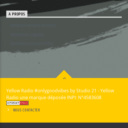
A PROPOS
Référencement artistes
Mentions Legales
Données personnelles
Yellow Radio #onlygoodvibes by Studio 21 - Yellow
Radio une marque déposée INPI: N°4583608
NOUS CONTACTER