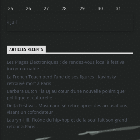
25
26
27
28
29
30
31
« Juil
ARTICLES RÉCENTS
Les Plages Électroniques : de rendez-vous local à festival
incontournable
La French Touch perd l’une de ses figures : Kavinsky
retrouvé mort à Paris
Barbara Butch : la DJ au cœur d’une nouvelle polémique
politique et culturelle
Delta Festival : Mosimann se retire après des accusations
visant un cofondateur
Lauryn Hill, l’icône du hip-hop et de la soul fait son grand
retour à Paris