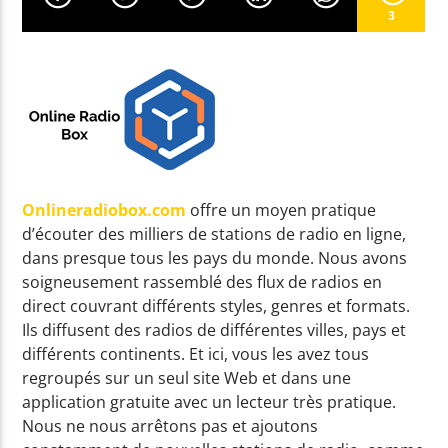
3
EN CE MOMENT
DON'T FORGET MY LOVE (ACOUSTIC)
DIPLO / MIGUEL
Onlineradiobox.com
offre un moyen pratique
EMISSION EN COURS
d’écouter des milliers de stations de radio en ligne,
ACOUSTIC
dans presque tous les pays du monde. Nous avons
06:00
07:59
soigneusement rassemblé des flux de radios en
direct couvrant différents styles, genres et formats.
Ils diffusent des radios de différentes villes, pays et
UPCOMING SHOW
différents continents. Et ici, vous les avez tous
GOOD MORNING WORLD
regroupés sur un seul site Web et dans une
08:00
08:59
application gratuite avec un lecteur très pratique.
Nous ne nous arrêtons pas et ajoutons