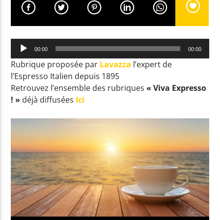
EN CE MOMENT
Lecteur
THE HEAT
00:00
00:00
audio
ALOK / JAZZY
Rubrique proposée par
Lavazza
l’expert de
l’Espresso Italien depuis 1895
Retrouvez l’ensemble des rubriques
« Viva Expresso
! »
déjà diffusées
Ici
EMISSION EN COURS
PROGRAMME DE NUIT
03:00
05:59
UPCOMING SHOW
GOOD MORNING WORLD
06:00
08:59