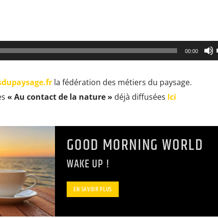
00:00
sdupaysage.fr
la fédération des métiers du paysage.
es
« Au contact de la nature »
déjà diffusées
Ici
GOOD MORNING WORLD
WAKE UP !
EN SAVOIR PLUS