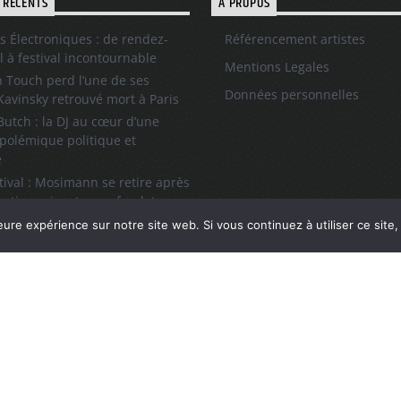
 RÉCENTS
A PROPOS
s Électroniques : de rendez-
Référencement artistes
l à festival incontournable
Mentions Legales
 Touch perd l’une de ses
Données personnelles
 Kavinsky retrouvé mort à Paris
utch : la DJ au cœur d’une
polémique politique et
e
tival : Mosimann se retire après
sations visant un cofondateur
ll, l’icône du hip-hop et de la
eure expérience sur notre site web. Si vous continuez à utiliser ce sit
 son grand retour à Paris