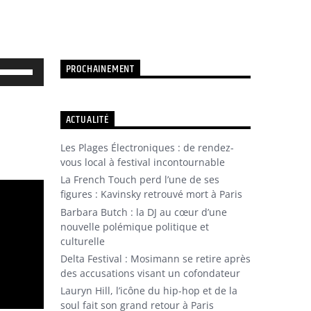
PROCHAINEMENT
Utilisez
les
flèches
ACTUALITÉ
haut/bas
Les Plages Électroniques : de rendez-
pour
vous local à festival incontournable
augmenter
La French Touch perd l’une de ses
ou
figures : Kavinsky retrouvé mort à Paris
Barbara Butch : la DJ au cœur d’une
diminuer
nouvelle polémique politique et
le
culturelle
volume.
Delta Festival : Mosimann se retire après
des accusations visant un cofondateur
Lauryn Hill, l’icône du hip-hop et de la
soul fait son grand retour à Paris