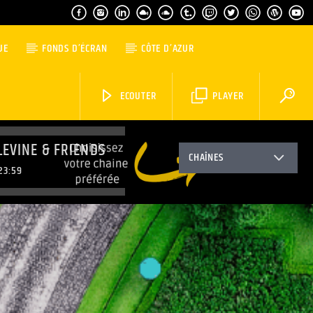
UE
FONDS D’ÉCRAN
CÔTE D’AZUR
ECOUTER
PLAYER
LEVINE & FRIENDS
CHAÎNES
23:59