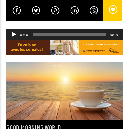
EN CE MOMENT
ARTIFACT
Lecteur
PAROV STELAR
00:00
00:00
audio
EMISSION EN COURS
GOOD MORNING WORLD
06:00
08:59
UPCOMING SHOW
NON-STOP MUSIC
09:00
11:59
GOOD MORNING WORLD