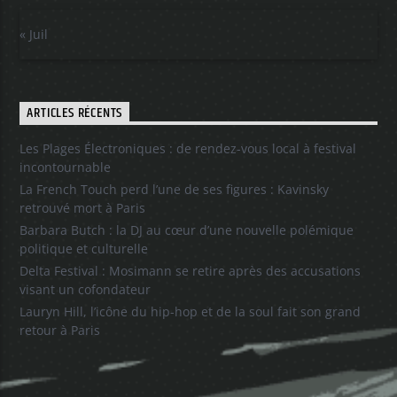
« Juil
ARTICLES RÉCENTS
Les Plages Électroniques : de rendez-vous local à festival
incontournable
La French Touch perd l’une de ses figures : Kavinsky
retrouvé mort à Paris
Barbara Butch : la DJ au cœur d’une nouvelle polémique
politique et culturelle
Delta Festival : Mosimann se retire après des accusations
visant un cofondateur
Lauryn Hill, l’icône du hip-hop et de la soul fait son grand
retour à Paris