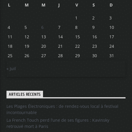
L
M
M
J
V
S
D
1
2
3
4
5
6
7
8
9
10
11
12
13
14
15
16
17
18
19
20
21
22
23
24
25
26
27
28
29
30
31
« Juil
ARTICLES RÉCENTS
Les Plages Électroniques : de rendez-vous local à festival
incontournable
La French Touch perd l’une de ses figures : Kavinsky
retrouvé mort à Paris