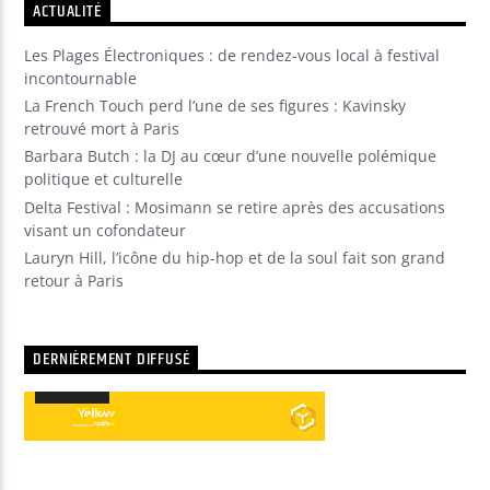
ACTUALITÉ
Les Plages Électroniques : de rendez-vous local à festival
Yellow Radio
incontournable
La French Touch perd l’une de ses figures : Kavinsky
retrouvé mort à Paris
Yellow Riviera
Barbara Butch : la DJ au cœur d’une nouvelle polémique
politique et culturelle
Delta Festival : Mosimann se retire après des accusations
visant un cofondateur
Yellow Party
Lauryn Hill, l’icône du hip-hop et de la soul fait son grand
retour à Paris
DERNIÈREMENT DIFFUSÉ
00:00
00:00
Lecteur
audio