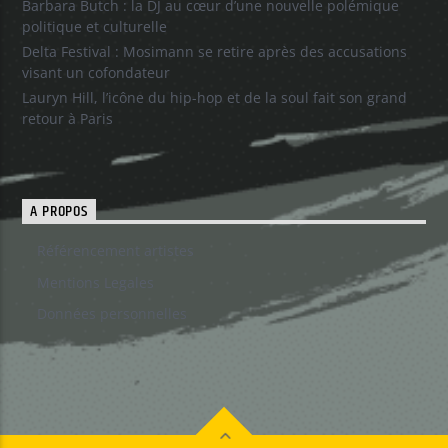
Barbara Butch : la DJ au cœur d’une nouvelle polémique
politique et culturelle
Delta Festival : Mosimann se retire après des accusations
visant un cofondateur
Lauryn Hill, l’icône du hip-hop et de la soul fait son grand
retour à Paris
A PROPOS
Référencement artistes
Mentions Legales
Données personnelles