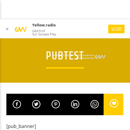
Yellow.radio
VOIR
✕
GRATUIT
Sur Google Play
PUBTEST
YELLOW RADIO
#ONLYGOODVIBES
[pub_banner]