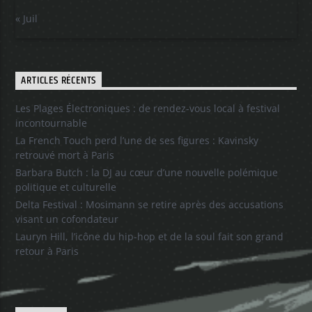
« Juil
ARTICLES RÉCENTS
Les Plages Électroniques : de rendez-vous local à festival
incontournable
La French Touch perd l’une de ses figures : Kavinsky
retrouvé mort à Paris
Barbara Butch : la DJ au cœur d’une nouvelle polémique
politique et culturelle
Delta Festival : Mosimann se retire après des accusations
visant un cofondateur
Lauryn Hill, l’icône du hip-hop et de la soul fait son grand
retour à Paris