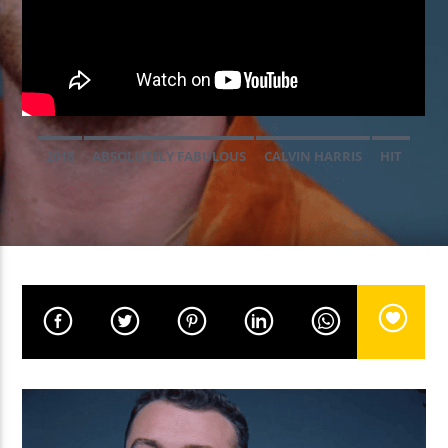
EN CE MOMENT
SHUT YOUR EYES
KLAR
2018
ABSOLUTELY FABULOUS
CALVIN HARRIS
HIT
MAINSQUARE FESTIVAL 2024
SAM SMITH
EMISSION EN COURS
NON-STOP MUSIC
14:00
17:59
UPCOMING SHOW
FEVERBALL
18:00
19:59