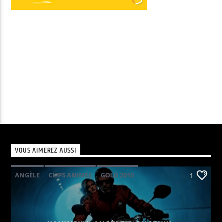
audio
VOUS AIMEREZ AUSSI
ANGÈLE
CLIPS ANIMÉS
GOLD 2010
1
KAVINSKY
PHOENIX
POP ELECTRO