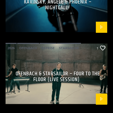
KAVINSKY, ANGÈLE & PHOENIX –
NIGHTCALL
2026
OFENBACH
REPRISE
STARSAILOR
1
OFENBACH & STARSAILOR – FOUR TO THE
FLOOR (LIVE SESSION)