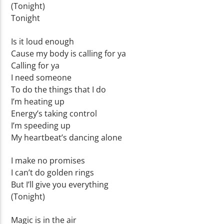
(Tonight)
Tonight
Is it loud enough
Cause my body is calling for ya
Calling for ya
I need someone
To do the things that I do
I’m heating up
Energy’s taking control
I’m speeding up
My heartbeat’s dancing alone
I make no promises
I can’t do golden rings
But I’ll give you everything
(Tonight)
Magic is in the air