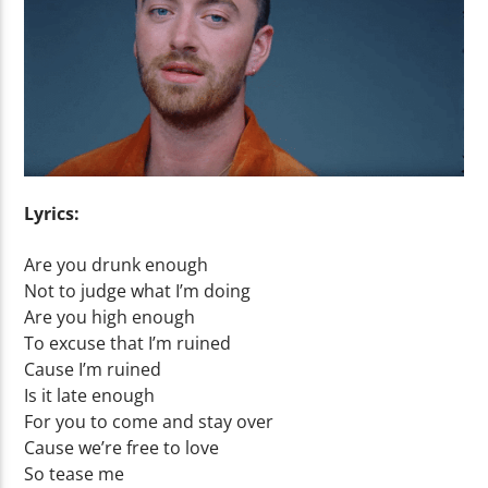
Yellow Radio
Yellow Riviera
Lyrics:
Yellow Party
Are you drunk enough
Not to judge what I’m doing
Are you high enough
To excuse that I’m ruined
Cause I’m ruined
Is it late enough
For you to come and stay over
Cause we’re free to love
So tease me