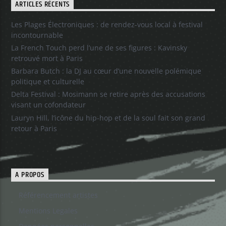
ARTICLES RÉCENTS
Les Plages Électroniques : de rendez-vous local à festival
incontournable
La French Touch perd l’une de ses figures : Kavinsky
retrouvé mort à Paris
Barbara Butch : la DJ au cœur d’une nouvelle polémique
politique et culturelle
Delta Festival : Mosimann se retire après des accusations
visant un cofondateur
Lauryn Hill, l’icône du hip-hop et de la soul fait son grand
retour à Paris
A PROPOS
Référencement artistes
Mentions Legales