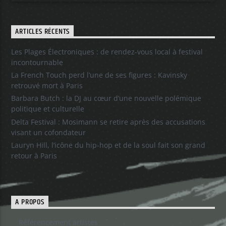
ARTICLES RÉCENTS
Les Plages Électroniques : de rendez-vous local à festival
incontournable
La French Touch perd l’une de ses figures : Kavinsky
retrouvé mort à Paris
Barbara Butch : la DJ au cœur d’une nouvelle polémique
politique et culturelle
Delta Festival : Mosimann se retire après des accusations
visant un cofondateur
Lauryn Hill, l’icône du hip-hop et de la soul fait son grand
retour à Paris
A PROPOS
Référencement artistes