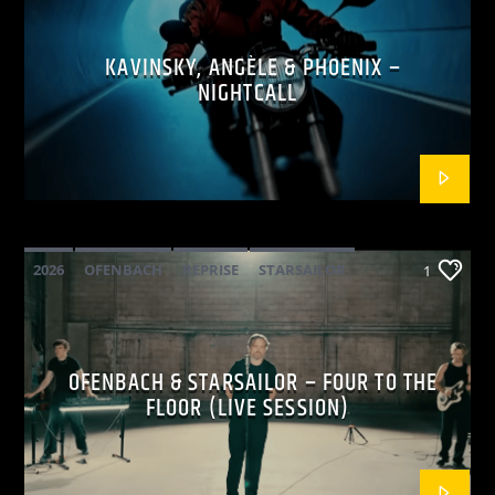
KAVINSKY, ANGÈLE & PHOENIX –
NIGHTCALL
2026
OFENBACH
REPRISE
STARSAILOR
1
OFENBACH & STARSAILOR – FOUR TO THE
FLOOR (LIVE SESSION)