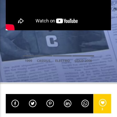
EN CE MOMENT
LITTLE BIT YOURS
GALANTIS / HANNAH BOLEYN
EMISSION EN COURS
1999
CASSIUS
ELECTRO
GOLD 2000
NON-STOP MUSIC
MAINSQUARE FESTIVAL 2026
14:00
17:59
UPCOMING SHOW
FEVERBALL
18:00
19:59
3