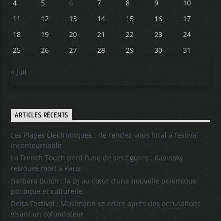
4
5
6
7
8
9
10
11
12
13
14
15
16
17
18
19
20
21
22
23
24
25
26
27
28
29
30
31
« Juil
ARTICLES RÉCENTS
Les Plages Électroniques : de rendez-vous local à festival
incontournable
La French Touch perd l’une de ses figures : Kavinsky
retrouvé mort à Paris
Barbara Butch : la DJ au cœur d’une nouvelle polémique
politique et culturelle
Delta Festival : Mosimann se retire après des accusations
visant un cofondateur