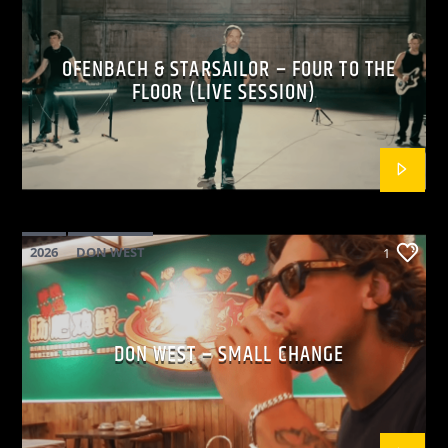
OFENBACH & STARSAILOR – FOUR TO THE
FLOOR (LIVE SESSION)
2026
DON WEST
1
MAINSQUARE FESTIVAL 2026
POP
DON WEST – SMALL CHANGE