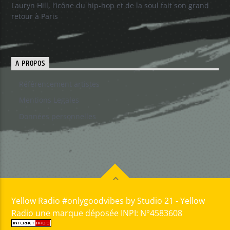
Lauryn Hill, l’icône du hip-hop et de la soul fait son grand
retour à Paris
A PROPOS
Référencement artistes
Mentions Legales
Données personnelles
Yellow Radio #onlygoodvibes by Studio 21 - Yellow
Radio une marque déposée INPI: N°4583608