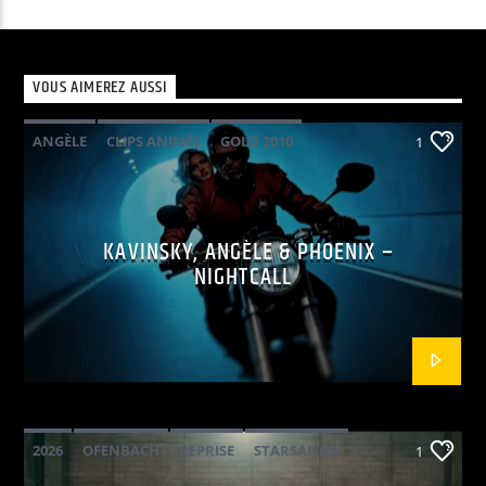
VOUS AIMEREZ AUSSI
ANGÈLE
CLIPS ANIMÉS
GOLD 2010
1
KAVINSKY
PHOENIX
POP ELECTRO
KAVINSKY, ANGÈLE & PHOENIX –
NIGHTCALL
2026
OFENBACH
REPRISE
STARSAILOR
1