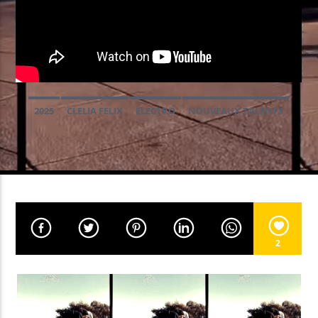
EN CE MOMENT
YELLOW FRENCH FUNK
RICKY LEVINE / DJ LOWICE
2025
CLELIA FELIX
ELECTRO
NOUVEAUX TALENTS
EMISSION EN COURS
RICKY LEVINE & FRIENDS
23:00
23:59
2
Yellow Radio