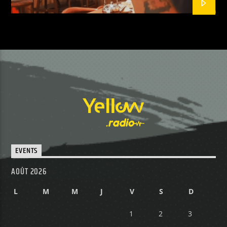
EVENTS
AOÛT 2026
L
M
M
J
V
S
D
1
2
3