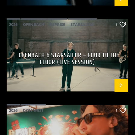
2026
OFENBACH
REPRISE
STARSAILOR
1
OFENBACH & STARSAILOR – FOUR TO THE
FLOOR (LIVE SESSION)
2026
DON WEST
1
MAINSQUARE FESTIVAL 2026
POP