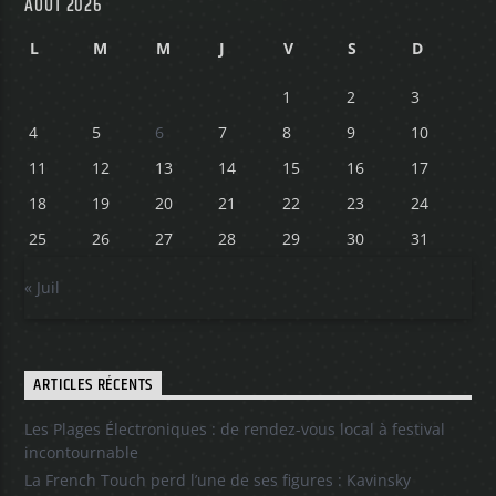
AOÛT 2026
L
M
M
J
V
S
D
1
2
3
4
5
6
7
8
9
10
11
12
13
14
15
16
17
18
19
20
21
22
23
24
25
26
27
28
29
30
31
« Juil
ARTICLES RÉCENTS
Les Plages Électroniques : de rendez-vous local à festival
incontournable
La French Touch perd l’une de ses figures : Kavinsky