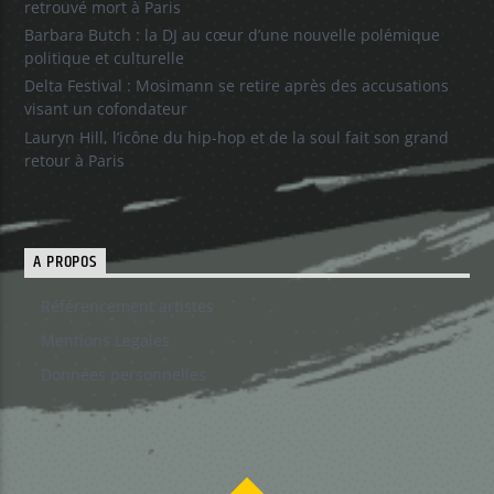
retrouvé mort à Paris
Barbara Butch : la DJ au cœur d’une nouvelle polémique
politique et culturelle
Delta Festival : Mosimann se retire après des accusations
visant un cofondateur
Lauryn Hill, l’icône du hip-hop et de la soul fait son grand
retour à Paris
A PROPOS
Référencement artistes
Mentions Legales
Données personnelles