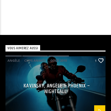
VOUS AIMEREZ AUSSI
ANGÈLE
CLIPS ANIMÉS
GOLD 2010
1
KAVINSKY
PHOENIX
POP ELECTRO
KAVINSKY, ANGÈLE & PHOENIX –
NIGHTCALL