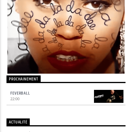
Yellow Radio
Yellow Riviera
Yellow Party
PROCHAINEMENT
FEVERBALL
22:00
ACTUALITÉ