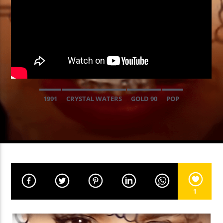
EN CE MOMENT
SOULFUL UNDERGROUND
DJ VIBE
1991
CRYSTAL WATERS
GOLD 90
POP
EMISSION EN COURS
SOULFUL UNDERGROUND
21:00
21:59
UPCOMING SHOW
FEVERBALL
1
22:00
23:59