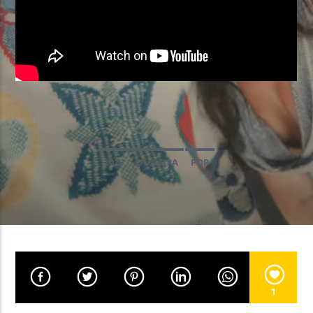
EN CE MOMENT
INTO THE GROOVE
DAVID MORALES / GEORGIA CEE
EMISSION EN COURS
2020
DUA LIPA
POP
NON-STOP MUSIC
09:00
11:59
UPCOMING SHOW
NON-STOP MUSIC
12:00
13:59
1