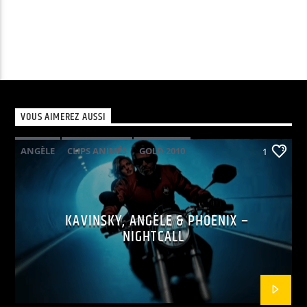
VOUS AIMEREZ AUSSI
ANGÈLE
CLIPS ANIMÉS
GOLD 2010
1
KAVINSKY
PHOENIX
POP ELECTRO
KAVINSKY, ANGÈLE & PHOENIX –
NIGHTCALL