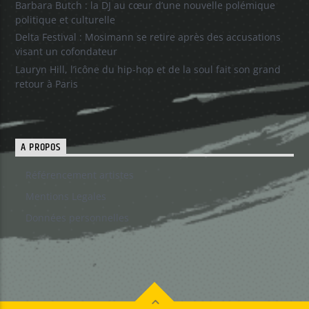
Barbara Butch : la DJ au cœur d’une nouvelle polémique
politique et culturelle
Delta Festival : Mosimann se retire après des accusations
visant un cofondateur
Lauryn Hill, l’icône du hip-hop et de la soul fait son grand
retour à Paris
A PROPOS
Référencement artistes
Mentions Legales
Données personnelles