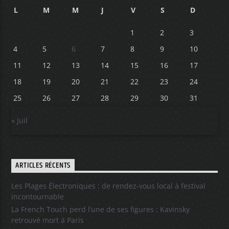
L
M
M
J
V
S
D
1
2
3
4
5
6
7
8
9
10
11
12
13
14
15
16
17
18
19
20
21
22
23
24
25
26
27
28
29
30
31
« Juil
ARTICLES RÉCENTS
Les Plages Électroniques : de rendez-vous local à festival
incontournable
La French Touch perd l’une de ses figures : Kavinsky
retrouvé mort à Paris