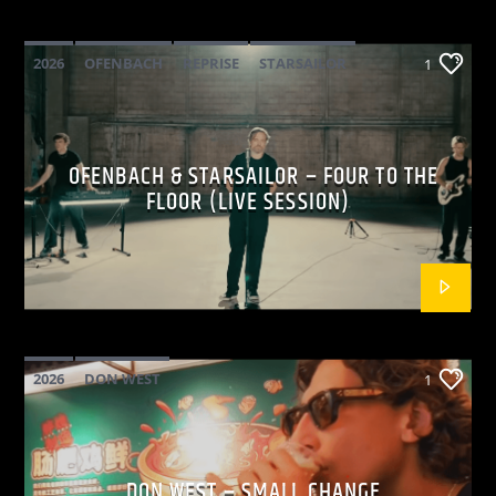
2026
OFENBACH
REPRISE
STARSAILOR
1
OFENBACH & STARSAILOR – FOUR TO THE
FLOOR (LIVE SESSION)
2026
DON WEST
1
MAINSQUARE FESTIVAL 2026
POP
DON WEST – SMALL CHANGE