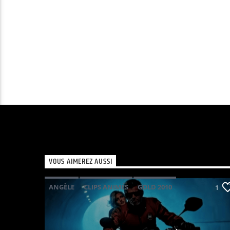
VOUS AIMEREZ AUSSI
ANGÈLE
CLIPS ANIMÉS
GOLD 2010
1
KAVINSKY
PHOENIX
POP ELECTRO