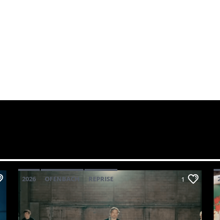
2026
OFENBACH
REPRISE
1
STARSAILOR