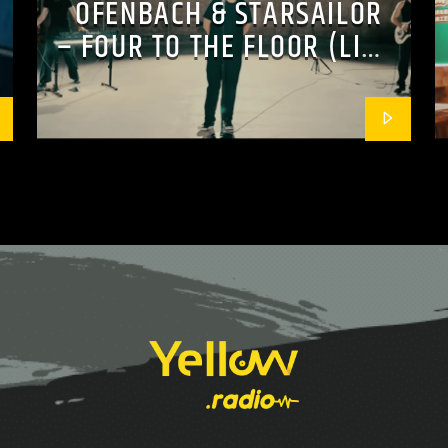
OFENBACH & STARSAILOR
– FOUR TO THE FLOOR (LIVE
SESSION)