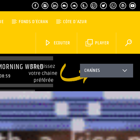
UE
FONDS D’ÉCRAN
CÔTE D’AZUR
ECOUTER
PLAYER
MORNING WORLD
CHAÎNES
08:59
TOP MUSIC
11:59