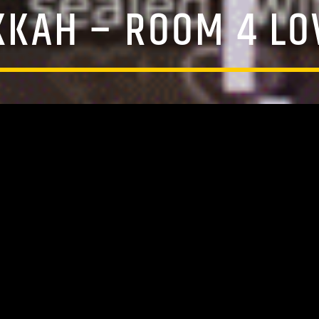
KKAH – ROOM 4 LO