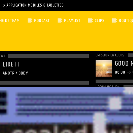
APPLICATION MOBILES & TABLETTES
HE DJ TEAM
PODCAST
PLAYLIST
CLIPS
BOUTIQ
EMISSION EN COURS
ENT
GOOD 
LIKE IT
06:00
ANOTR / 3DDY
UPCOMING SHOW
NON-S
09:00