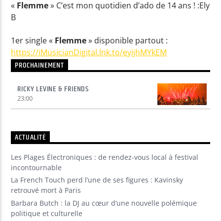
«
Flemme
» C’est mon quotidien d’ado de 14 ans ! :Ely
B
1er single «
Flemme
» disponible partout :
https://iMusicianDigital.lnk.to/eyijhMYkEM
PROCHAINEMENT
RICKY LEVINE & FRIENDS
23:00
ACTUALITÉ
Les Plages Électroniques : de rendez-vous local à festival
incontournable
La French Touch perd l’une de ses figures : Kavinsky
retrouvé mort à Paris
Barbara Butch : la DJ au cœur d’une nouvelle polémique
politique et culturelle