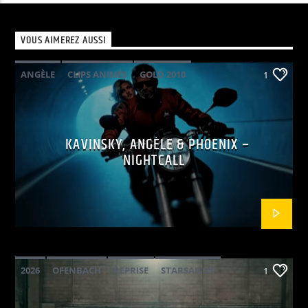
VOUS AIMEREZ AUSSI
ANGÈLE
CLIPS ANIMÉS
GOLD 2010
1
KAVINSKY
PHOENIX
POP ELECTRO
KAVINSKY, ANGÈLE & PHOENIX –
NIGHTCALL
2026
OFENBACH
REPRISE
STARSAILOR
1