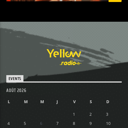
EVENTS
AOÛT 2026
L
M
M
J
V
S
D
1
2
3
4
5
6
7
8
9
10