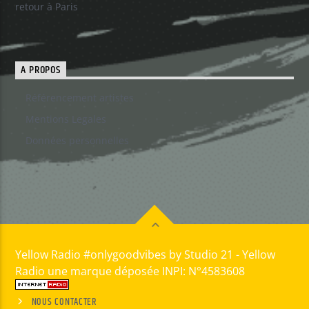
retour à Paris
A PROPOS
Référencement artistes
Mentions Legales
Données personnelles
Yellow Radio #onlygoodvibes by Studio 21 - Yellow
Radio une marque déposée INPI: N°4583608
NOUS CONTACTER