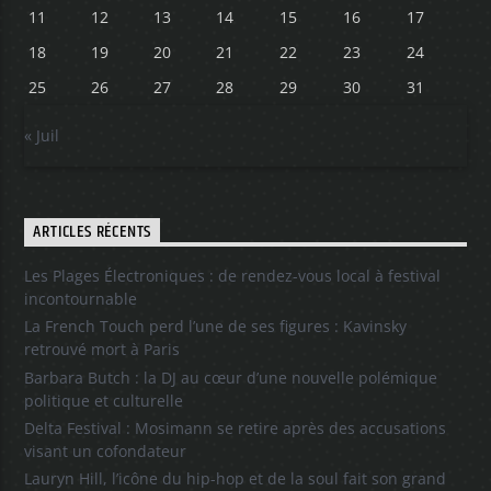
11
12
13
14
15
16
17
18
19
20
21
22
23
24
25
26
27
28
29
30
31
« Juil
ARTICLES RÉCENTS
Les Plages Électroniques : de rendez-vous local à festival
incontournable
La French Touch perd l’une de ses figures : Kavinsky
retrouvé mort à Paris
Barbara Butch : la DJ au cœur d’une nouvelle polémique
politique et culturelle
Delta Festival : Mosimann se retire après des accusations
visant un cofondateur
Lauryn Hill, l’icône du hip-hop et de la soul fait son grand