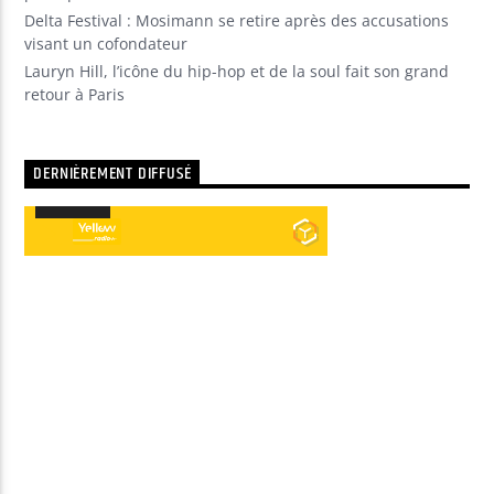
Delta Festival : Mosimann se retire après des accusations
visant un cofondateur
Lauryn Hill, l’icône du hip-hop et de la soul fait son grand
retour à Paris
DERNIÈREMENT DIFFUSÉ
00:00
00:00
Lecteur
audio