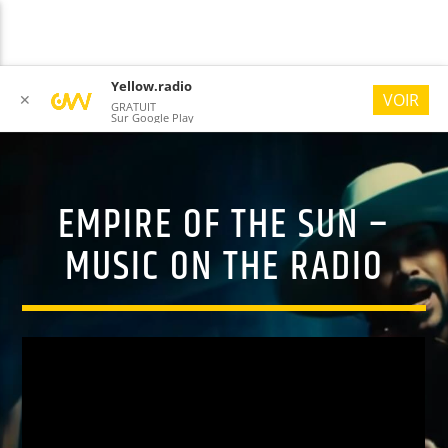
Yellow.radio
VOIR
✕
GRATUIT
Sur Google Play
EMPIRE OF THE SUN –
YELLOW RADIO
#ONLYGOODVIBES
MUSIC ON THE RADIO