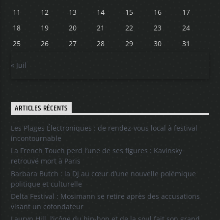
11
12
13
14
15
16
17
18
19
20
21
22
23
24
25
26
27
28
29
30
31
« Juil
ARTICLES RÉCENTS
Les Plages Électroniques : de rendez-vous local à festival
incontournable
La French Touch perd l’une de ses figures : Kavinsky
retrouvé mort à Paris
Barbara Butch : la DJ au cœur d’une nouvelle polémique
politique et culturelle
Delta Festival : Mosimann se retire après des accusations
visant un cofondateur
Lauryn Hill, l’icône du hip-hop et de la soul fait son grand