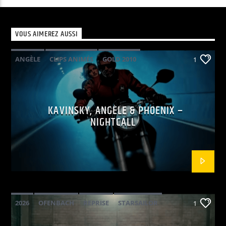
VOUS AIMEREZ AUSSI
ANGÈLE
CLIPS ANIMÉS
GOLD 2010
1
KAVINSKY
PHOENIX
POP ELECTRO
KAVINSKY, ANGÈLE & PHOENIX –
NIGHTCALL
2026
OFENBACH
REPRISE
STARSAILOR
1