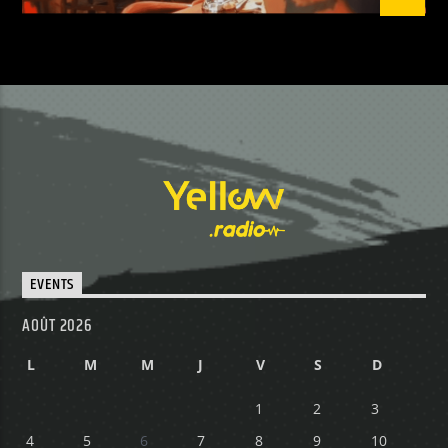
EVENTS
AOÛT 2026
L
M
M
J
V
S
D
1
2
3
4
5
6
7
8
9
10