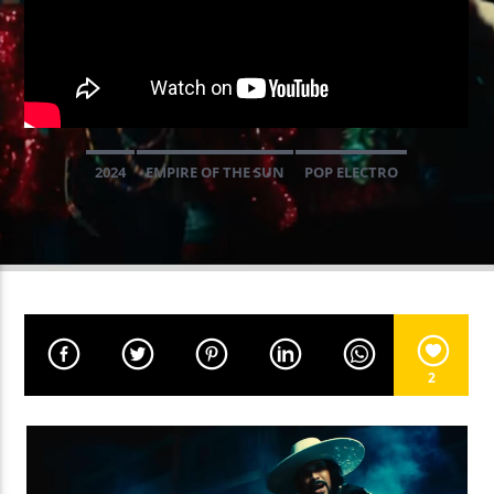
EN CE MOMENT
ULTRAREVE
AARON
2024
EMPIRE OF THE SUN
POP ELECTRO
EMISSION EN COURS
PROGRAMME DE NUIT
03:00
05:59
UPCOMING SHOW
2
GOOD MORNING WORLD
06:00
08:59