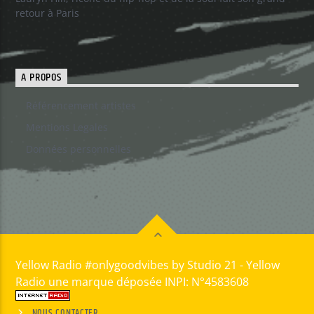
retour à Paris
A PROPOS
Référencement artistes
Mentions Legales
Données personnelles
Yellow Radio #onlygoodvibes by Studio 21 - Yellow
Radio une marque déposée INPI: N°4583608
NOUS CONTACTER