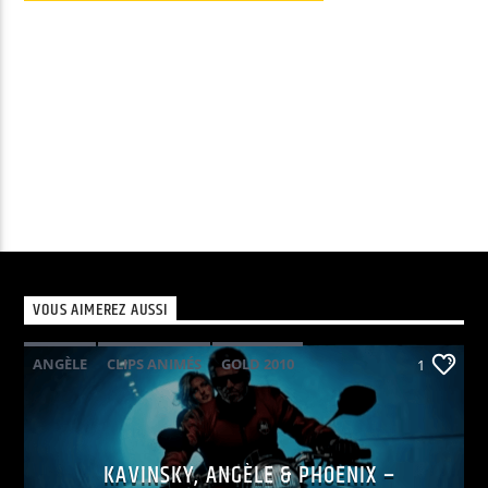
audio
VOUS AIMEREZ AUSSI
ANGÈLE
CLIPS ANIMÉS
GOLD 2010
1
KAVINSKY
PHOENIX
POP ELECTRO
KAVINSKY, ANGÈLE & PHOENIX –