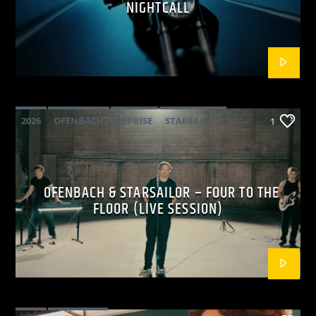
NIGHTCALL
2026
OFENBACH
REPRISE
STARSAILOR
1
OFENBACH & STARSAILOR – FOUR TO THE
FLOOR (LIVE SESSION)