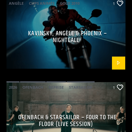
ANGÈLE
CLIPS ANIMÉS
GOLD 2010
1
KAVINSKY
PHOENIX
POP ELECTRO
KAVINSKY, ANGÈLE & PHOENIX –
NIGHTCALL
2026
OFENBACH
REPRISE
STARSAILOR
1
OFENBACH & STARSAILOR – FOUR TO THE
FLOOR (LIVE SESSION)