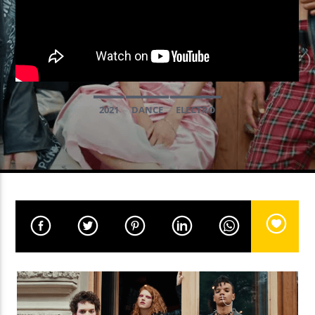
EN CE MOMENT
CITY LIGHTS
BENJI CANDELARIO / ANTOAN SALIH TOWE
2021
DANCE
ELECTRO
EMISSION EN COURS
NON-STOP MUSIC
12:00
13:59
UPCOMING SHOW
NON-STOP MUSIC
14:00
16:59