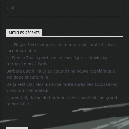
« Juil
ARTICLES RÉCENTS
Les Plages Électroniques : de rendez-vous local à festival
incontournable
La French Touch perd l’une de ses figures : Kavinsky
retrouvé mort à Paris
Barbara Butch : la DJ au cœur d’une nouvelle polémique
politique et culturelle
Delta Festival : Mosimann se retire après des accusations
visant un cofondateur
Lauryn Hill, l’icône du hip-hop et de la soul fait son grand
retour à Paris