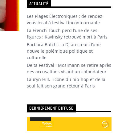
ACTUALITÉ
Les Plages Électroniques : de rendez-
vous local à festival incontournable
La French Touch perd l’une de ses
figures : Kavinsky retrouvé mort à Paris
Barbara Butch : la DJ au cœur d’une
nouvelle polémique politique et
culturelle
Delta Festival : Mosimann se retire après
des accusations visant un cofondateur
Lauryn Hill, l’icône du hip-hop et de la
soul fait son grand retour à Paris
DERNIÈREMENT DIFFUSÉ
Utilisez
00:00
00:00
les
Lecteur
flèches
audio
haut/bas