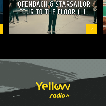
OFENBACH & STARSAILOR
– FOUR TO THE FLOOR (LIVE
SESSION)