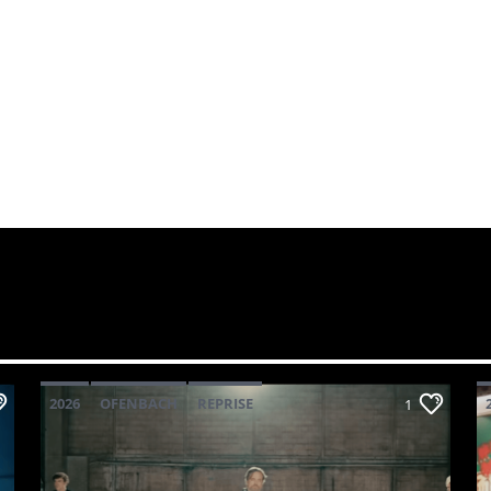
2026
OFENBACH
REPRISE
1
STARSAILOR