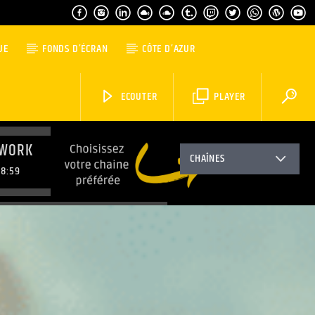
UE
FONDS D’ÉCRAN
CÔTE D’AZUR
ECOUTER
PLAYER
 WORK
CHAÎNES
8:59
FRENCH RIVIERA SOULFUL HOUSE
9:59