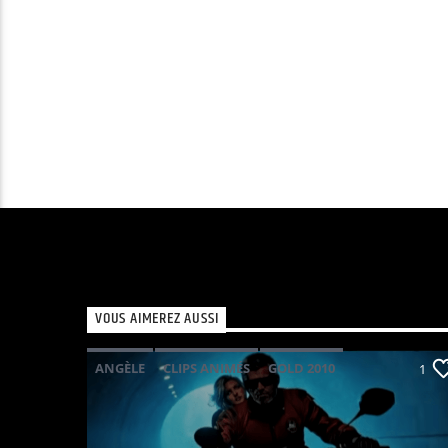
VOUS AIMEREZ AUSSI
ANGÈLE
CLIPS ANIMÉS
GOLD 2010
1
KAVINSKY
PHOENIX
POP ELECTRO