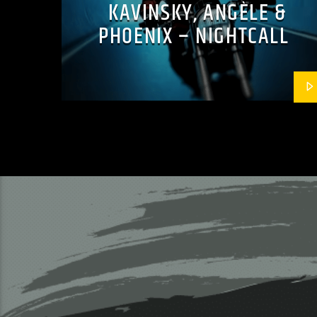
KAVINSKY, ANGÈLE &
PHOENIX – NIGHTCALL