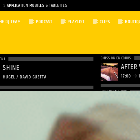
APPLICATION MOBILES & TABLETTES
HE DJ TEAM
PODCAST
PLAYLIST
CLIPS
BOUTIQ
EMISSION EN COURS
ENT
AFTER
SHINE
17:00
1
HUGEL / DAVID GUETTA
UPCOMING SHOW
19:00
1