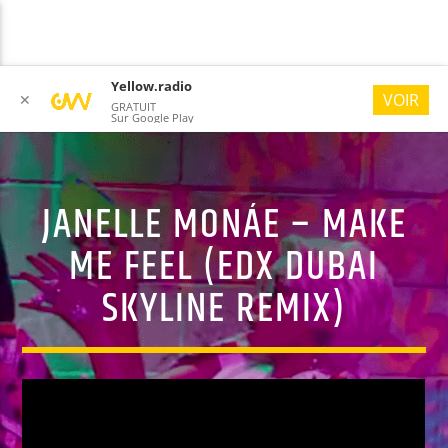
Yellow.radio
VOIR
✕
GRATUIT
Sur Google Play
JANELLE MONÁE – MAKE
YELLOW RADIO
#ONLYGOODVIBES
ME FEEL (EDX DUBAI
SKYLINE REMIX)