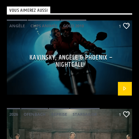
VOUS AIMEREZ AUSSI
ANGÈLE
CLIPS ANIMÉS
GOLD 2010
1
KAVINSKY
PHOENIX
POP ELECTRO
KAVINSKY, ANGÈLE & PHOENIX –
NIGHTCALL
2026
OFENBACH
REPRISE
STARSAILOR
1