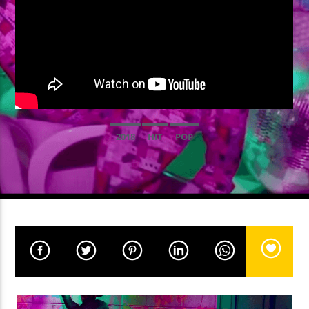
EN CE MOMENT
TI VEDO
LUCA SKETTI
2018
HIT
POP
EMISSION EN COURS
GOOD MORNING WORLD
06:00
08:59
UPCOMING SHOW
NON-STOP MUSIC
09:00
11:59