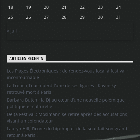
18
19
20
21
22
23
24
25
26
27
28
29
30
31
« Juil
ARTICLES RÉCENTS
Les Plages Électroniques : de rendez-vous local à festival
incontournable
La French Touch perd l’une de ses figures : Kavinsky
retrouvé mort à Paris
Barbara Butch : la DJ au cœur d’une nouvelle polémique
politique et culturelle
Delta Festival : Mosimann se retire après des accusations
visant un cofondateur
Lauryn Hill, l’icône du hip-hop et de la soul fait son grand
retour à Paris