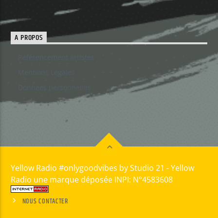
A PROPOS
Référencement artistes
Mentions Legales
Données personnelles
Yellow Radio #onlygoodvibes by Studio 21 - Yellow
Radio une marque déposée INPI: N°4583608
NOUS CONTACTER