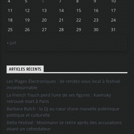
4
5
6
7
8
9
10
11
12
13
14
15
16
17
18
19
20
21
22
23
24
25
26
27
28
29
30
31
« Juil
ARTICLES RÉCENTS
Les Plages Électroniques : de rendez-vous local à festival
incontournable
La French Touch perd l’une de ses figures : Kavinsky
retrouvé mort à Paris
Barbara Butch : la DJ au cœur d’une nouvelle polémique
politique et culturelle
Delta Festival : Mosimann se retire après des accusations
visant un cofondateur