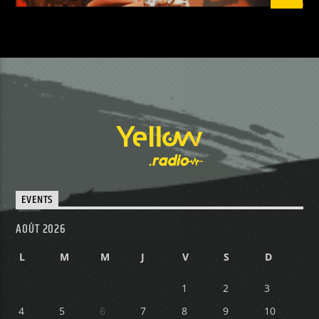
EVENTS
AOÛT 2026
L
M
M
J
V
S
D
1
2
3
4
5
6
7
8
9
10