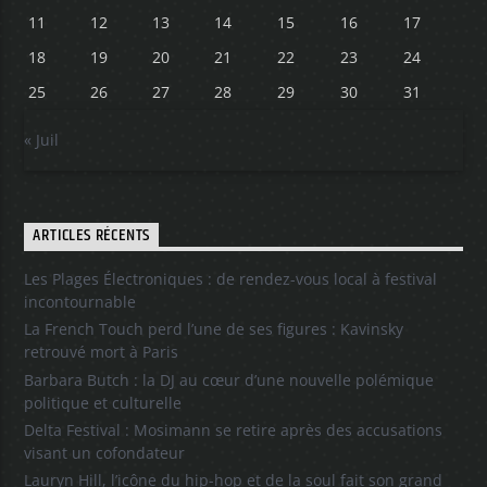
11
12
13
14
15
16
17
18
19
20
21
22
23
24
25
26
27
28
29
30
31
« Juil
ARTICLES RÉCENTS
Les Plages Électroniques : de rendez-vous local à festival
incontournable
La French Touch perd l’une de ses figures : Kavinsky
retrouvé mort à Paris
Barbara Butch : la DJ au cœur d’une nouvelle polémique
politique et culturelle
Delta Festival : Mosimann se retire après des accusations
visant un cofondateur
Lauryn Hill, l’icône du hip-hop et de la soul fait son grand