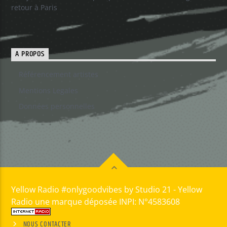
retour à Paris
A PROPOS
Référencement artistes
Mentions Legales
Données personnelles
Yellow Radio #onlygoodvibes by Studio 21 - Yellow
Radio une marque déposée INPI: N°4583608
NOUS CONTACTER