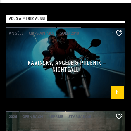
VOUS AIMEREZ AUSSI
ANGÈLE
CLIPS ANIMÉS
GOLD 2010
1
KAVINSKY
PHOENIX
POP ELECTRO
KAVINSKY, ANGÈLE & PHOENIX –
NIGHTCALL
2026
OFENBACH
REPRISE
STARSAILOR
1