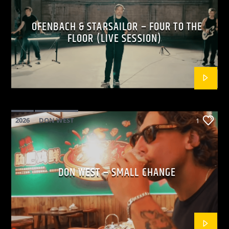
OFENBACH & STARSAILOR – FOUR TO THE
FLOOR (LIVE SESSION)
2026
DON WEST
1
MAINSQUARE FESTIVAL 2026
POP
DON WEST – SMALL CHANGE