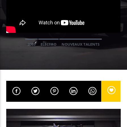
EN CE MOMENT
LOVE FOR DAYS
PURPLE DISCO MACHINE / KAREN HARDING
2020
ELECTRO
NOUVEAUX TALENTS
EMISSION EN COURS
NON-STOP MUSIC
09:00
11:59
UPCOMING SHOW
NON-STOP MUSIC
12:00
13:59