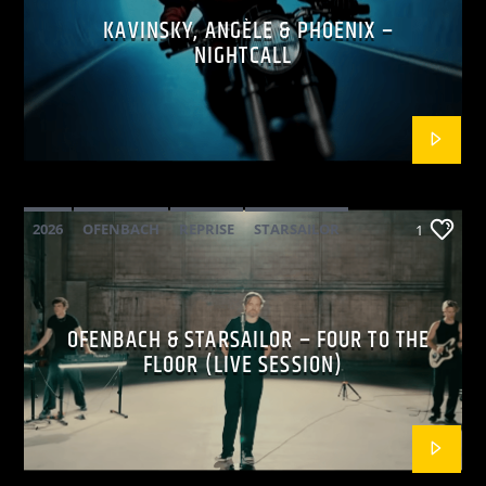
KAVINSKY, ANGÈLE & PHOENIX –
NIGHTCALL
2026
OFENBACH
REPRISE
STARSAILOR
1
OFENBACH & STARSAILOR – FOUR TO THE
FLOOR (LIVE SESSION)