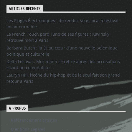
ARTICLES RÉCENTS
Les Plages Électroniques : de rendez-vous local à festival
incontournable
La French Touch perd l’une de ses figures : Kavinsky
retrouvé mort à Paris
Barbara Butch : la DJ au cœur d’une nouvelle polémique
politique et culturelle
Delta Festival : Mosimann se retire après des accusations
visant un cofondateur
Lauryn Hill, l’icône du hip-hop et de la soul fait son grand
retour à Paris
A PROPOS
Référencement artistes
Mentions Legales