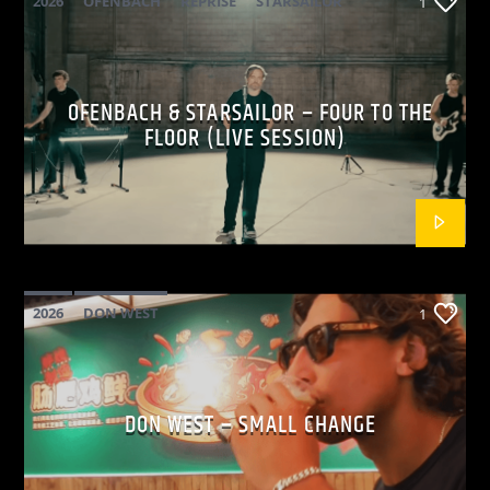
2026
OFENBACH
REPRISE
STARSAILOR
1
OFENBACH & STARSAILOR – FOUR TO THE
FLOOR (LIVE SESSION)
2026
DON WEST
1
MAINSQUARE FESTIVAL 2026
POP
DON WEST – SMALL CHANGE