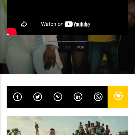
EN CE MOMENT
CLUBBING PARTY
DJ KRIS
2020
HIT
POP
EMISSION EN COURS
CLUBBING PARTY
20:00
20:59
UPCOMING SHOW
SOULFUL UNDERGROUND
21:00
21:59