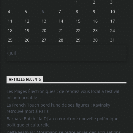
1
2
3
4
5
6
7
8
9
10
11
12
13
14
15
16
17
18
19
20
21
22
23
24
25
26
27
28
29
30
31
« Juil
ARTICLES RÉCENTS
Les Plages Électroniques : de rendez-vous local à festival
incontournable
La French Touch perd l’une de ses figures : Kavinsky
retrouvé mort à Paris
Barbara Butch : la DJ au cœur d’une nouvelle polémique
politique et culturelle
Delta Festival : Mosimann se retire après des accusations