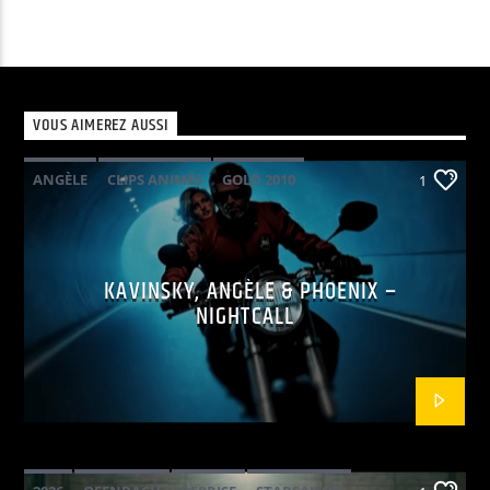
VOUS AIMEREZ AUSSI
ANGÈLE
CLIPS ANIMÉS
GOLD 2010
1
KAVINSKY
PHOENIX
POP ELECTRO
KAVINSKY, ANGÈLE & PHOENIX –
NIGHTCALL