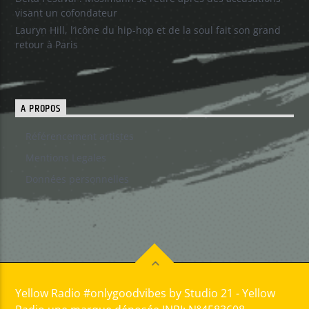
visant un cofondateur
Lauryn Hill, l’icône du hip-hop et de la soul fait son grand
retour à Paris
A PROPOS
Référencement artistes
Mentions Legales
Données personnelles
Yellow Radio #onlygoodvibes by Studio 21 - Yellow