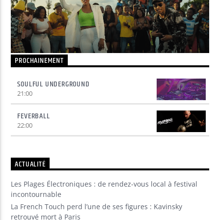
Yellow Radio
PROCHAINEMENT
Yellow Riviera
SOULFUL UNDERGROUND
21:00
Yellow Party
FEVERBALL
22:00
ACTUALITÉ
Les Plages Électroniques : de rendez-vous local à festival
incontournable
La French Touch perd l’une de ses figures : Kavinsky
retrouvé mort à Paris