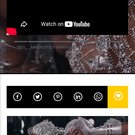
EN CE MOMENT
FEVERBALL
LADIES ON MARS
2021
ABSOLUTELY FABULOUS
DISCO FUNK ET CIE
REPRISE
EMISSION EN COURS
FEVERBALL
22:00
23:59
Yellow Radio