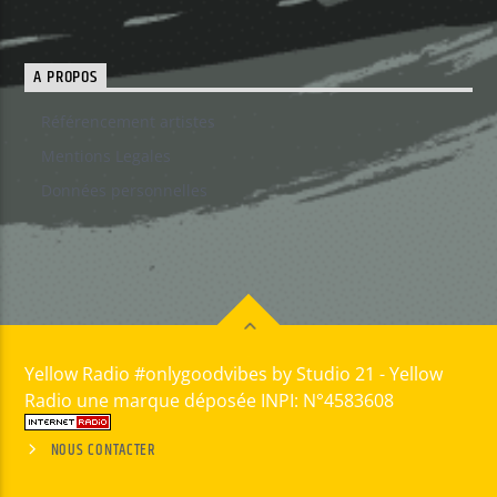
A PROPOS
Référencement artistes
Mentions Legales
Données personnelles
Yellow Radio #onlygoodvibes by Studio 21 - Yellow
Radio une marque déposée INPI: N°4583608
NOUS CONTACTER