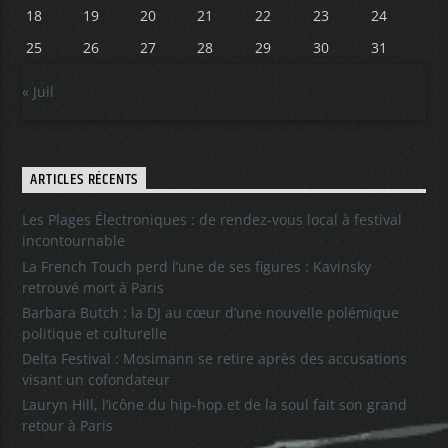
18
19
20
21
22
23
24
25
26
27
28
29
30
31
« Juil
ARTICLES RÉCENTS
Les Plages Électroniques : de rendez-vous local à festival
incontournable
La French Touch perd l’une de ses figures : Kavinsky
retrouvé mort à Paris
Barbara Butch : la DJ au cœur d’une nouvelle polémique
politique et culturelle
Delta Festival : Mosimann se retire après des accusations
visant un cofondateur
Lauryn Hill, l’icône du hip-hop et de la soul fait son grand
retour à Paris