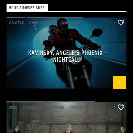
VOUS AIMEREZ AUSSI
ANGÈLE
CLIPS ANIMÉS
GOLD 2010
1
KAVINSKY
PHOENIX
POP ELECTRO
KAVINSKY, ANGÈLE & PHOENIX –
NIGHTCALL
2026
OFENBACH
REPRISE
STARSAILOR
1