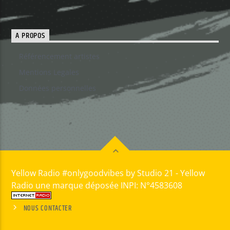
A PROPOS
Référencement artistes
Mentions Legales
Données personnelles
Yellow Radio #onlygoodvibes by Studio 21 - Yellow
Radio une marque déposée INPI: N°4583608
NOUS CONTACTER