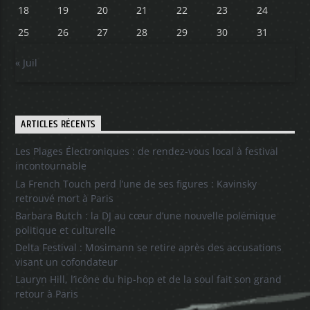
18
19
20
21
22
23
24
25
26
27
28
29
30
31
« Juil
ARTICLES RÉCENTS
Les Plages Électroniques : de rendez-vous local à festival
incontournable
La French Touch perd l’une de ses figures : Kavinsky
retrouvé mort à Paris
Barbara Butch : la DJ au cœur d’une nouvelle polémique
politique et culturelle
Delta Festival : Mosimann se retire après des accusations
visant un cofondateur
Lauryn Hill, l’icône du hip-hop et de la soul fait son grand
retour à Paris