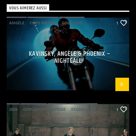
VOUS AIMEREZ AUSSI
ANGÈLE
CLIPS ANIMÉS
GOLD 2010
1
KAVINSKY
PHOENIX
POP ELECTRO
KAVINSKY, ANGÈLE & PHOENIX –
NIGHTCALL
2026
OFENBACH
REPRISE
STARSAILOR
1