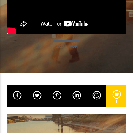
EN CE MOMENT
MUY FINITO
NEVER DULL
2023
POP
EMISSION EN COURS
PROGRAMME DE NUIT
00:00
05:59
UPCOMING SHOW
1
GOOD MORNING WORLD
06:00
08:59