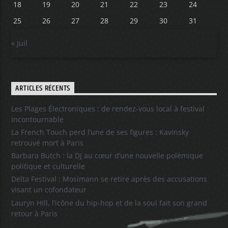
18
19
20
21
22
23
24
25
26
27
28
29
30
31
« Juil
ARTICLES RÉCENTS
Les Plages Électroniques : de rendez-vous local à festival
incontournable
La French Touch perd l’une de ses figures : Kavinsky
retrouvé mort à Paris
Barbara Butch : la DJ au cœur d’une nouvelle polémique
politique et culturelle
Delta Festival : Mosimann se retire après des accusations
visant un cofondateur
Lauryn Hill, l’icône du hip-hop et de la soul fait son grand
retour à Paris