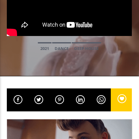
EN CE MOMENT
PAPER AEROPLANE
ANGUS & JULIA STONE
2021
DANCE
DEEP HOUSE
EMISSION EN COURS
GOOD MORNING WORLD
06:00
08:59
UPCOMING SHOW
NON-STOP MUSIC
09:00
11:59