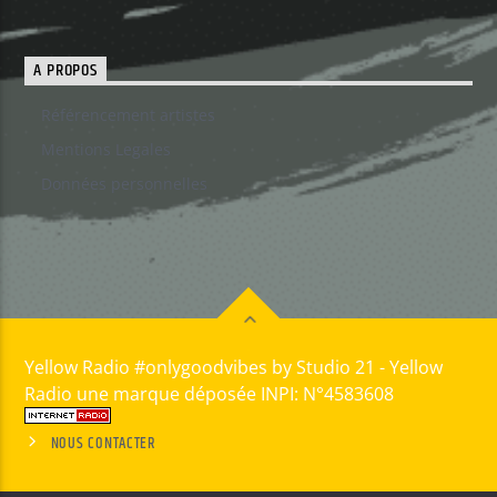
A PROPOS
Référencement artistes
Mentions Legales
Données personnelles
Yellow Radio #onlygoodvibes by Studio 21 - Yellow
Radio une marque déposée INPI: N°4583608
NOUS CONTACTER