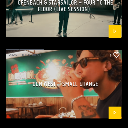
OFENBACH & STARSAILOR – FOUR TO THE
FLOOR (LIVE SESSION)
2026
DON WEST
1
MAINSQUARE FESTIVAL 2026
POP
DON WEST – SMALL CHANGE