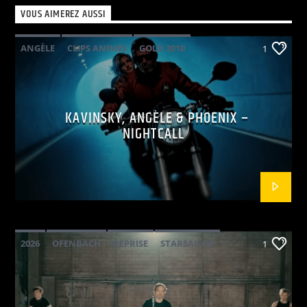
VOUS AIMEREZ AUSSI
ANGÈLE
CLIPS ANIMÉS
GOLD 2010
1
KAVINSKY
PHOENIX
POP ELECTRO
KAVINSKY, ANGÈLE & PHOENIX –
NIGHTCALL
2026
OFENBACH
REPRISE
STARSAILOR
1