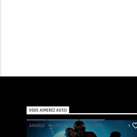
VOUS AIMEREZ AUSSI
ANGÈLE
CLIPS ANIMÉS
GOLD 2010
1
KAVINSKY
PHOENIX
POP ELECTRO