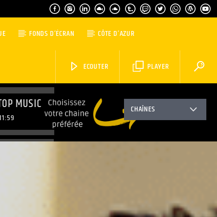
UE
FONDS D’ÉCRAN
CÔTE D’AZUR
ECOUTER
PLAYER
TOP MUSIC
CHAÎNES
11:59
TOP MUSIC
3:59