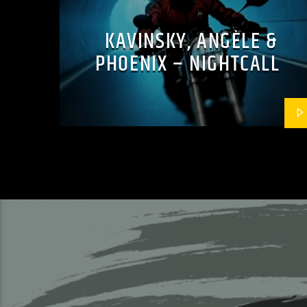
KAVINSKY, ANGÈLE &
PHOENIX – NIGHTCALL