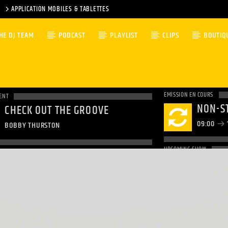
APPLICATION MOBILES & TABLETTES
HE DJ TEAM
PODCAST
PLAYLIST
CLIPS
BOUTIQ
EMISSION EN COURS
ENT
NON-S
CHECK OUT THE GROOVE
09:00
BOBBY THURSTON
UPCOMING SHOW
NON-S
12:00
1