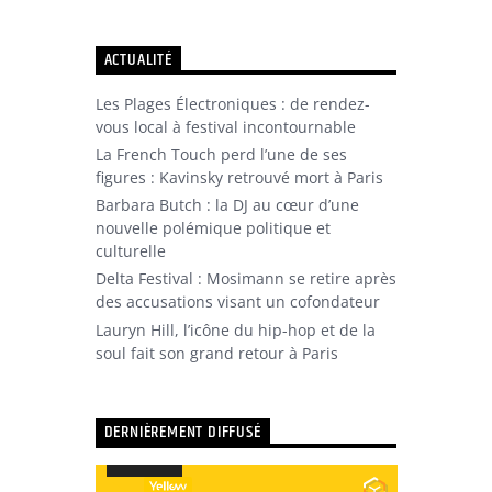
ACTUALITÉ
Les Plages Électroniques : de rendez-
vous local à festival incontournable
La French Touch perd l’une de ses
figures : Kavinsky retrouvé mort à Paris
Barbara Butch : la DJ au cœur d’une
nouvelle polémique politique et
culturelle
Delta Festival : Mosimann se retire après
des accusations visant un cofondateur
Lauryn Hill, l’icône du hip-hop et de la
soul fait son grand retour à Paris
DERNIÈREMENT DIFFUSÉ
Utilisez
00:00
00:00
les
Lecteur