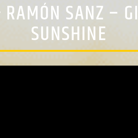
& RAMÓN SANZ – G
SUNSHINE