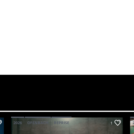
2026
OFENBACH
REPRISE
1
STARSAILOR