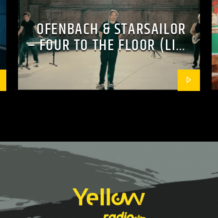
OFENBACH & STARSAILOR
– FOUR TO THE FLOOR (LIVE
SESSION)