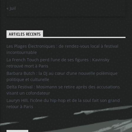
« Juil
ARTICLES RÉCENTS
Les Plages Électroniques : de rendez-vous local à festival
incontournable
La French Touch perd l’une de ses figures : Kavinsky
retrouvé mort à Paris
Barbara Butch : la DJ au cœur d’une nouvelle polémique
politique et culturelle
Delta Festival : Mosimann se retire après des accusations
visant un cofondateur
Lauryn Hill, l’icône du hip-hop et de la soul fait son grand
retour à Paris