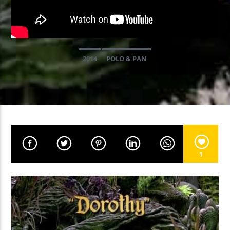
EN CE MOMENT
YOUR AURA
2014
POLO & PAN
DANXKIM
EMISSION EN COURS
PROGRAMME DE NUIT
00:00
05:59
1
UPCOMING SHOW
GOOD MORNING WORLD
06:00
08:59