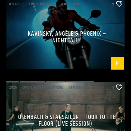
ANGÈLE
CLIPS ANIMÉS
GOLD 2010
1
KAVINSKY
PHOENIX
POP ELECTRO
KAVINSKY, ANGÈLE & PHOENIX –
NIGHTCALL
2026
OFENBACH
REPRISE
STARSAILOR
1
OFENBACH & STARSAILOR – FOUR TO THE
FLOOR (LIVE SESSION)