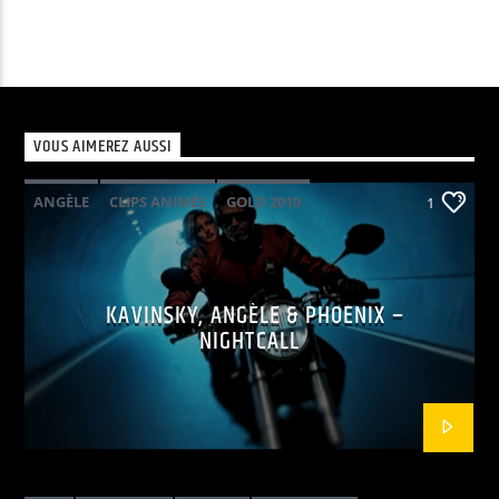
VOUS AIMEREZ AUSSI
ANGÈLE
CLIPS ANIMÉS
GOLD 2010
1
KAVINSKY
PHOENIX
POP ELECTRO
KAVINSKY, ANGÈLE & PHOENIX –
NIGHTCALL