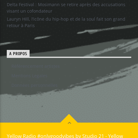
Delta Festival : Mosimann se retire après des accusations
visant un cofondateur
Lauryn Hill, l’icône du hip-hop et de la soul fait son grand
retour à Paris
A PROPOS
Référencement artistes
Mentions Legales
Données personnelles
Yellow Radio #onlygoodvibes by Studio 21 - Yellow