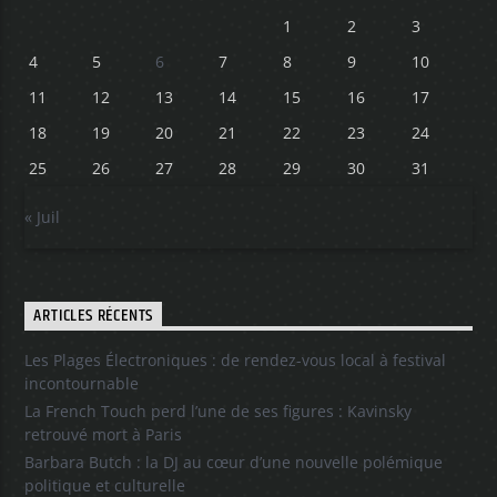
1
2
3
4
5
6
7
8
9
10
11
12
13
14
15
16
17
18
19
20
21
22
23
24
25
26
27
28
29
30
31
« Juil
ARTICLES RÉCENTS
Les Plages Électroniques : de rendez-vous local à festival
incontournable
La French Touch perd l’une de ses figures : Kavinsky
retrouvé mort à Paris
Barbara Butch : la DJ au cœur d’une nouvelle polémique
politique et culturelle