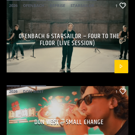
2026
OFENBACH
REPRISE
STARSAILOR
1
OFENBACH & STARSAILOR – FOUR TO THE
FLOOR (LIVE SESSION)
2026
DON WEST
1
MAINSQUARE FESTIVAL 2026
POP
DON WEST – SMALL CHANGE