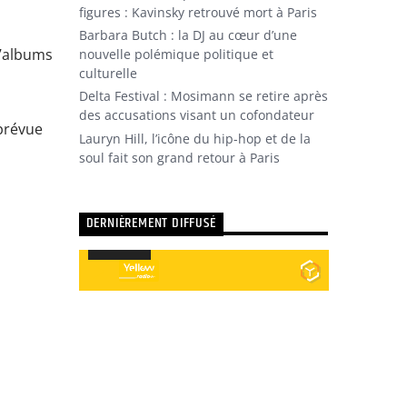
figures : Kavinsky retrouvé mort à Paris
Barbara Butch : la DJ au cœur d’une
d’albums
nouvelle polémique politique et
culturelle
Delta Festival : Mosimann se retire après
des accusations visant un cofondateur
 prévue
Lauryn Hill, l’icône du hip-hop et de la
soul fait son grand retour à Paris
DERNIÈREMENT DIFFUSÉ
Utilisez
00:00
00:00
les
Lecteur
flèches
audio
haut/bas
pour
augmenter
ou
diminuer