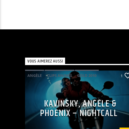
VOUS AIMEREZ AUSSI
ANGÈLE
CLIPS ANIMÉS
GOLD 2010
1
KAVINSKY
PHOENIX
POP ELECTRO
KAVINSKY, ANGÈLE &
PHOENIX – NIGHTCALL