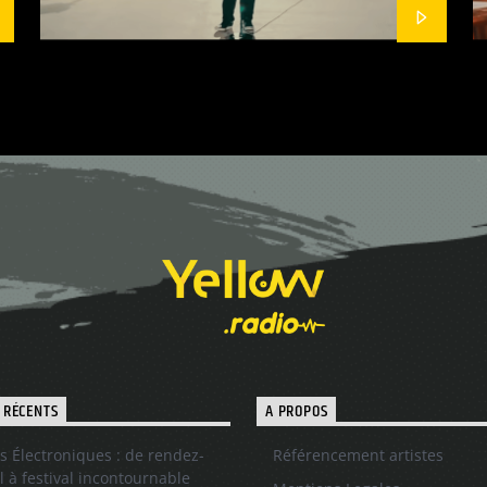
 RÉCENTS
A PROPOS
s Électroniques : de rendez-
Référencement artistes
l à festival incontournable