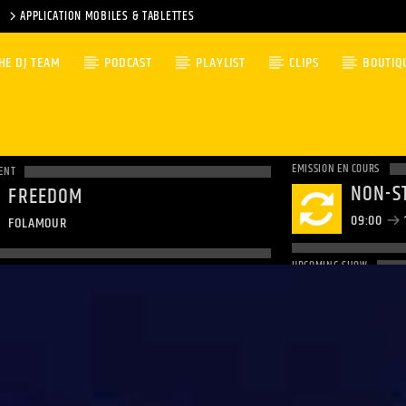
APPLICATION MOBILES & TABLETTES
HE DJ TEAM
PODCAST
PLAYLIST
CLIPS
BOUTIQ
EMISSION EN COURS
ENT
NON-S
FREEDOM
09:00
FOLAMOUR
UPCOMING SHOW
NON-S
12:00
1