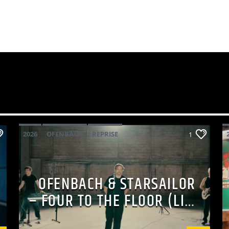
2026
OFENBACH
REPRISE
1
STARSAILOR
OFENBACH & STARSAILOR
– FOUR TO THE FLOOR (LIVE
SESSION)