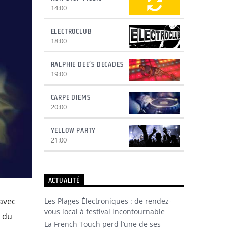
14:00
ELECTROCLUB
18:00
RALPHIE DEE’S DECADES
19:00
CARPE DIEMS
20:00
YELLOW PARTY
21:00
ACTUALITÉ
avec
Les Plages Électroniques : de rendez-
vous local à festival incontournable
e du
La French Touch perd l’une de ses