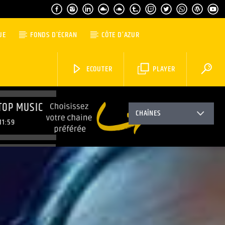
UE
FONDS D’ÉCRAN
CÔTE D’AZUR
ECOUTER
PLAYER
TOP MUSIC
CHAÎNES
11:59
TOP MUSIC
3:59