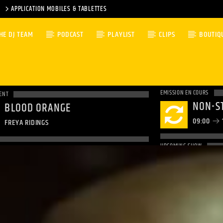
APPLICATION MOBILES & TABLETTES
HE DJ TEAM
PODCAST
PLAYLIST
CLIPS
BOUTIQ
EMISSION EN COURS
ENT
NON-S
BLOOD ORANGE
09:00
FREYA RIDINGS
UPCOMING SHOW
NON-S
12:00
1