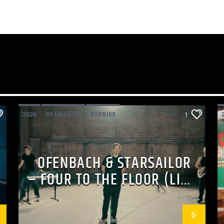
2026
OFENBACH
REPRISE
1
STARSAILOR
OFENBACH & STARSAILOR
– FOUR TO THE FLOOR (LIVE
SESSION)