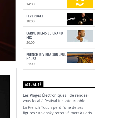
14:00
FEVERBALL
18:00
CARPE DIEMS LE GRAND
MIX
20:00
FRENCH RIVIERA SOULFUL
HOUSE
21:00
ACTUALITÉ
Les Plages Électroniques : de rendez-
vous local à festival incontournable
La French Touch perd l’une de ses
figures : Kavinsky retrouvé mort à Paris