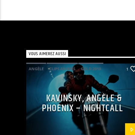
VOUS AIMEREZ AUSSI
ANGÈLE
CLIPS ANIMÉS
GOLD 2010
1
KAVINSKY
PHOENIX
POP ELECTRO
KAVINSKY, ANGÈLE &
PHOENIX – NIGHTCALL