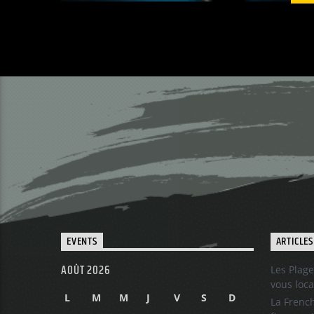
EVENTS
ARTICLES
AOÛT 2026
Les Plage
vous loca
L
M
M
J
V
S
D
La French