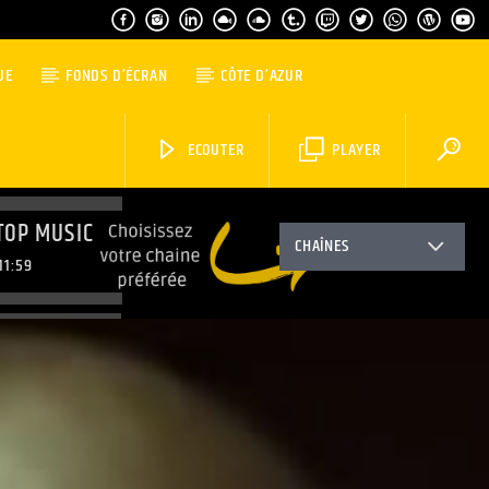
UE
FONDS D’ÉCRAN
CÔTE D’AZUR
ECOUTER
PLAYER
TOP MUSIC
CHAÎNES
11:59
TOP MUSIC
3:59