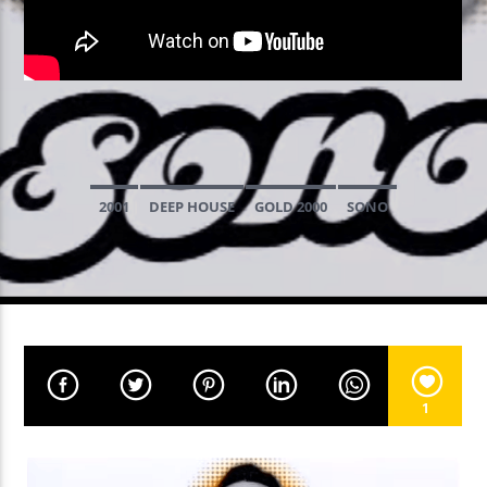
EN CE MOMENT
STOLEN GLANCES
FRANKY WAH / LAPSLEY
2001
DEEP HOUSE
GOLD 2000
SONO
EMISSION EN COURS
PROGRAMME DE NUIT
03:00
05:59
UPCOMING SHOW
GOOD MORNING WORLD
1
06:00
08:59