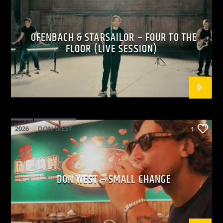
OFENBACH & STARSAILOR – FOUR TO THE
FLOOR (LIVE SESSION)
2026
DON WEST
1
MAINSQUARE FESTIVAL 2026
POP
DON WEST – SMALL CHANGE