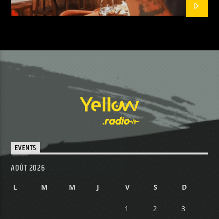
EVENTS
AOÛT 2026
L
M
M
J
V
S
D
1
2
3