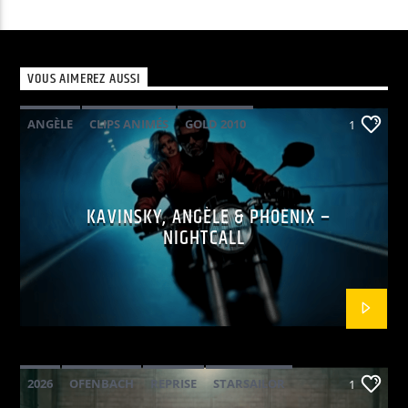
VOUS AIMEREZ AUSSI
ANGÈLE
CLIPS ANIMÉS
GOLD 2010
1
KAVINSKY
PHOENIX
POP ELECTRO
KAVINSKY, ANGÈLE & PHOENIX –
NIGHTCALL
2026
OFENBACH
REPRISE
STARSAILOR
1