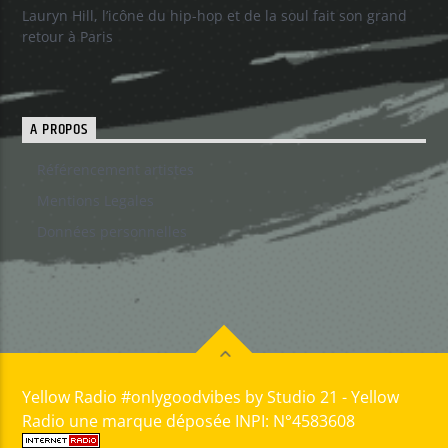
Lauryn Hill, l’icône du hip-hop et de la soul fait son grand
retour à Paris
A PROPOS
Référencement artistes
Mentions Legales
Données personnelles
Yellow Radio #onlygoodvibes by Studio 21 - Yellow
Radio une marque déposée INPI: N°4583608