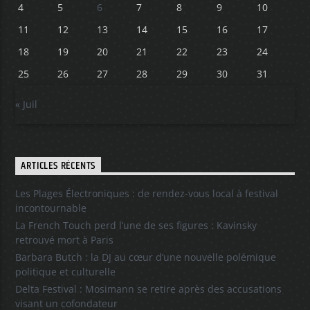
4
5
6
7
8
9
10
11
12
13
14
15
16
17
18
19
20
21
22
23
24
25
26
27
28
29
30
31
« Juil
ARTICLES RÉCENTS
Les Plages Électroniques : de rendez-vous local à festival
incontournable
La French Touch perd l’une de ses figures : Kavinsky
retrouvé mort à Paris
Barbara Butch : la DJ au cœur d’une nouvelle polémique
politique et culturelle
Delta Festival : Mosimann se retire après des accusations
visant un cofondateur