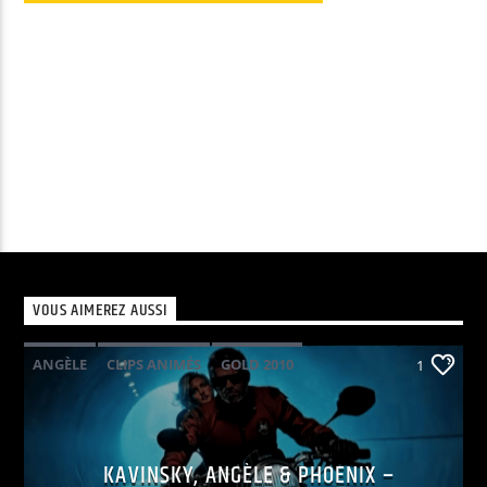
audio
VOUS AIMEREZ AUSSI
ANGÈLE
CLIPS ANIMÉS
GOLD 2010
1
KAVINSKY
PHOENIX
POP ELECTRO
KAVINSKY, ANGÈLE & PHOENIX –