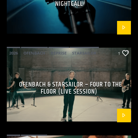
NIGHTCALL
2026
OFENBACH
REPRISE
STARSAILOR
1
OFENBACH & STARSAILOR – FOUR TO THE
FLOOR (LIVE SESSION)