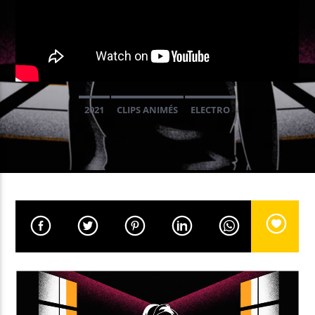
EN CE MOMENT
PAPAYA
PANDHORA
2021
CLIPS ANIMÉS
ELECTRO
EMISSION EN COURS
NON-STOP MUSIC
14:00
17:59
UPCOMING SHOW
ELECTROCLUB
18:00
18:59