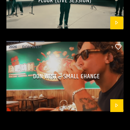
FLOOR (LIVE SESSION)
2026
DON WEST
1
MAINSQUARE FESTIVAL 2026
POP
DON WEST – SMALL CHANGE