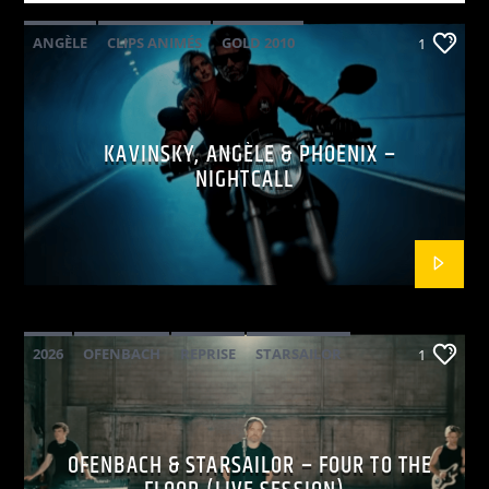
ANGÈLE
CLIPS ANIMÉS
GOLD 2010
1
KAVINSKY
PHOENIX
POP ELECTRO
KAVINSKY, ANGÈLE & PHOENIX –
NIGHTCALL
2026
OFENBACH
REPRISE
STARSAILOR
1
OFENBACH & STARSAILOR – FOUR TO THE