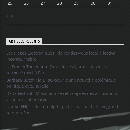
25
26
27
28
29
30
31
« Juil
ARTICLES RÉCENTS
Les Plages Électroniques : de rendez-vous local à festival
incontournable
La French Touch perd l’une de ses figures : Kavinsky
retrouvé mort à Paris
Barbara Butch : la DJ au cœur d’une nouvelle polémique
politique et culturelle
Delta Festival : Mosimann se retire après des accusations
visant un cofondateur
Lauryn Hill, l’icône du hip-hop et de la soul fait son grand
retour à Paris