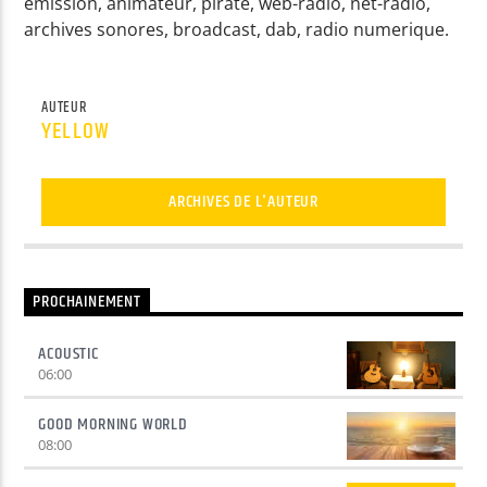
emission, animateur, pirate, web-radio, net-radio,
archives sonores, broadcast, dab, radio numerique.
Yellow Radio
AUTEUR
YELLOW
Yellow Riviera
ARCHIVES DE L'AUTEUR
Yellow Party
PROCHAINEMENT
ACOUSTIC
06:00
GOOD MORNING WORLD
08:00