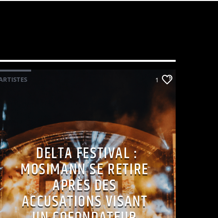
ARTISTES
1
DELTA FESTIVAL :
MOSIMANN SE RETIRE
APRÈS DES
ACCUSATIONS VISANT
UN COFONDATEUR