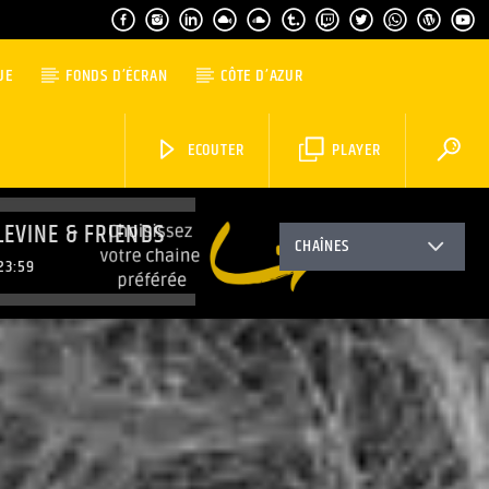
UE
FONDS D’ÉCRAN
CÔTE D’AZUR
ECOUTER
PLAYER
LEVINE & FRIENDS
CHAÎNES
23:59