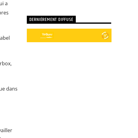
ui a
pres
DERNIÈREMENT DIFFUSÉ
label
erbox,
que dans
ailler