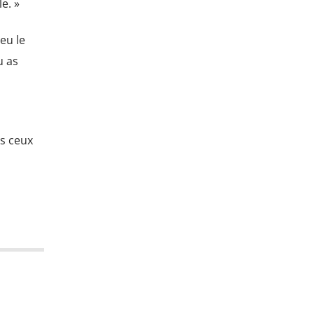
e. »
 eu le
u as
us ceux