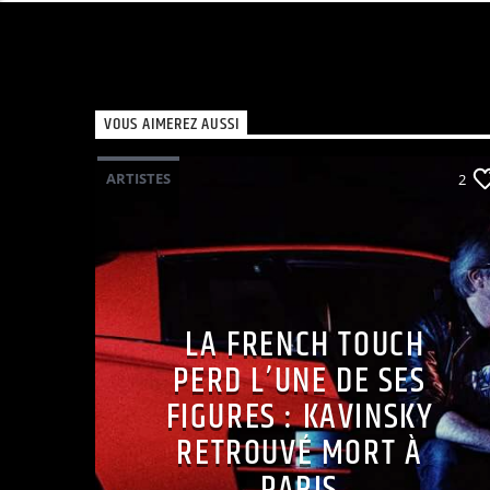
VOUS AIMEREZ AUSSI
ARTISTES
2
LA FRENCH TOUCH
PERD L’UNE DE SES
FIGURES : KAVINSKY
RETROUVÉ MORT À
PARIS