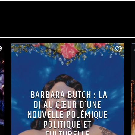
ACTUALITÉ
1
BARBARA BUTCH : LA
DJ AU CŒUR D’UNE
NOUVELLE POLÉMIQUE
POLITIQUE ET
CULTURELLE