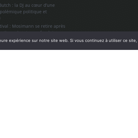
utch : la DJ au cœur d’une
polémique politique et
e
tival : Mosimann se retire après
sations visant un cofondateur
ll, l’icône du hip-hop et de la
eure expérience sur notre site web. Si vous continuez à utiliser ce sit
 son grand retour à Paris
llow Radio une marque déposée INPI: N°4583608