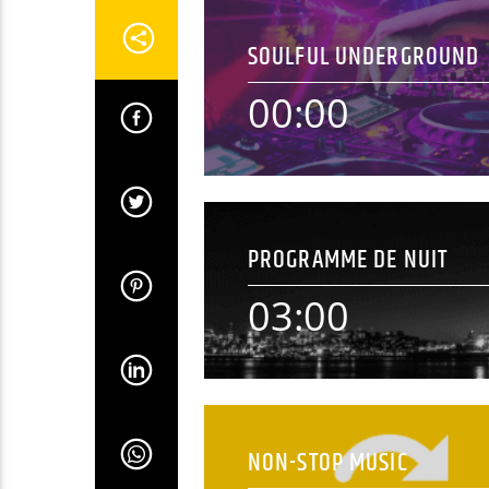
SOULFUL UNDERGROUND
00:00
00:00
PROGRAMME DE NUIT
[...]
03:00
En savoir plus
03:00
NON-STOP MUSIC
La nuit c'est le meilleur de la Pop & P