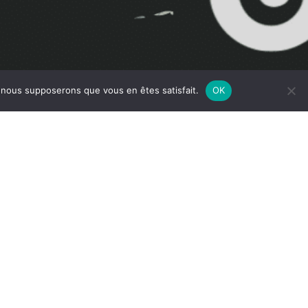
e, nous supposerons que vous en êtes satisfait.
OK