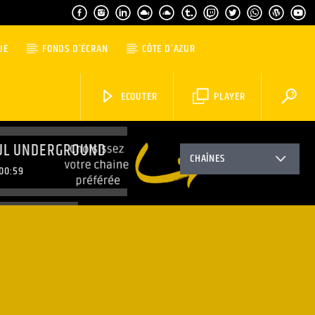
UE
FONDS D’ÉCRAN
CÔTE D’AZUR
ECOUTER
PLAYER
UL UNDERGROUND
CHAÎNES
00:59
ING PARTY
1:59