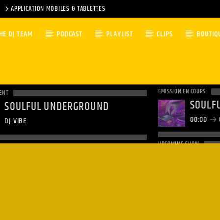
APPLICATION MOBILES & TABLETTES
HE DJ TEAM
PODCAST
PLAYLIST
CLIPS
BOUTIQ
EMISSION EN COURS
ENT
SOULF
SOULFUL UNDERGROUND
00:00
DJ VIBE
UPCOMING SHOW
CLUBB
01:00
0