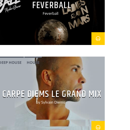
FEVERBALL
Feverball
DEEP HOUSE
HOUSE
CARPE DIEMS LE GRAND MIX
by Sylvain Diems