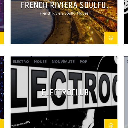
FRENCH RIVIERA SOULFUL
HOUSE
French Riviera Soulful House
ELECTRO
HOUSE
NOUVEAUTÉ
POP
POP ELECTRO
ELECTROCLUB