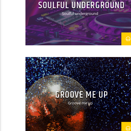
SOULFUL UNDERGROUND
Soulful underground
GROOVE ME UP
Groove me up