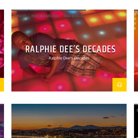
DISCO
HOUSE MUSIC
NU DISCO
RALPHIE DEE’S DECADES
Ralphie Dee's Decades