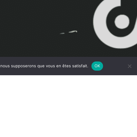
e, nous supposerons que vous en êtes satisfait.
OK