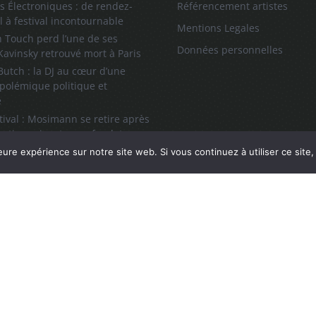
s Électroniques : de rendez-
Référencement artistes
l à festival incontournable
Mentions Legales
 Touch perd l’une de ses
Données personnelles
 Kavinsky retrouvé mort à Paris
utch : la DJ au cœur d’une
polémique politique et
e
tival : Mosimann se retire après
sations visant un cofondateur
ll, l’icône du hip-hop et de la
eure expérience sur notre site web. Si vous continuez à utiliser ce sit
 son grand retour à Paris