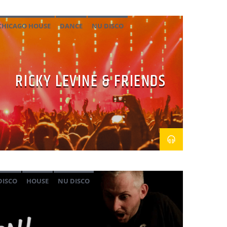
CHICAGO HOUSE
DANCE
NU DISCO
RICKY LEVINE & FRIENDS
DISCO
HOUSE
NU DISCO