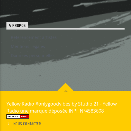
A PROPOS
Référencement artistes
Mentions Legales
Données personnelles
Yellow Radio #onlygoodvibes by Studio 21 - Yellow
Radio une marque déposée INPI: N°4583608
NOUS CONTACTER