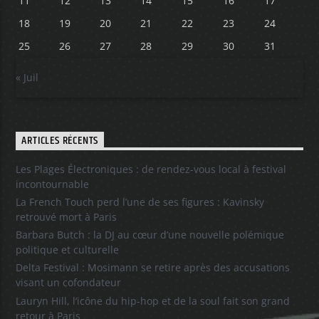
11
12
13
14
15
16
17
18
19
20
21
22
23
24
25
26
27
28
29
30
31
« Juil
ARTICLES RÉCENTS
Les Plages Électroniques : de rendez-vous local à festival
incontournable
La French Touch perd l’une de ses figures : Kavinsky
retrouvé mort à Paris
Barbara Butch : la DJ au cœur d’une nouvelle polémique
politique et culturelle
Delta Festival : Mosimann se retire après des accusations
visant un cofondateur
Lauryn Hill, l’icône du hip-hop et de la soul fait son grand
retour à Paris