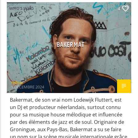
WHO'S WHO
4
EN CE MOMENT
ATMOSPHERE
FISHER / KITA ALEXANDE
BAKERMAT
EMISSION EN COURS
NON-STOP MUSIC
Yellow
21:00
22:59
1 DÉCEMBRE 2024
Bakermat, de son vrai nom Lodewijk Fluttert, est
UPCOMING SHOW
un DJ et producteur néerlandais, surtout connu
RICKY LEVINE & FRIENDS
pour sa musique house mélodique et influencée
23:00
23:59
par des éléments de jazz et de soul. Originaire de
Groningue, aux Pays-Bas, Bakermat a su se faire
un nom sur la scène musicale internationale grâce