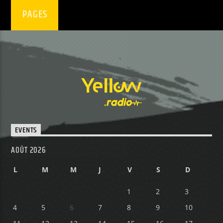
PAGES
EVENTS
AOÛT 2026
L
M
M
J
V
S
D
1
2
3
4
5
6
7
8
9
10