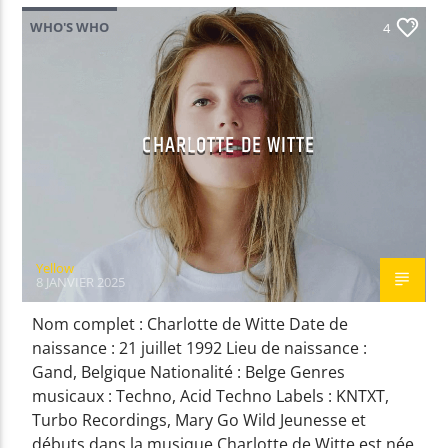
WHO'S WHO
4
EN CE MOMENT
SOULFUL UNDERGROUND
DJ VIBE
CHARLOTTE DE WITTE
EMISSION EN COURS
SOULFUL UNDERGROUND
Yellow
00:00
00:59
8 JANVIER 2025
Nom complet : Charlotte de Witte Date de
UPCOMING SHOW
naissance : 21 juillet 1992 Lieu de naissance :
CLUBBING PARTY
Gand, Belgique Nationalité : Belge Genres
01:00
01:59
musicaux : Techno, Acid Techno Labels : KNTXT,
Turbo Recordings, Mary Go Wild Jeunesse et
débuts dans la musique Charlotte de Witte est née