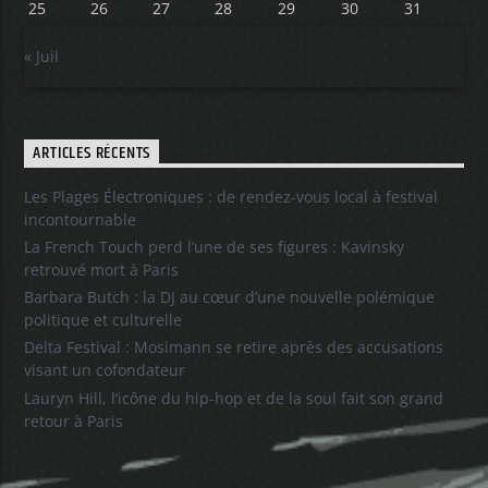
25
26
27
28
29
30
31
« Juil
ARTICLES RÉCENTS
Les Plages Électroniques : de rendez-vous local à festival
incontournable
La French Touch perd l’une de ses figures : Kavinsky
retrouvé mort à Paris
Barbara Butch : la DJ au cœur d’une nouvelle polémique
politique et culturelle
Delta Festival : Mosimann se retire après des accusations
visant un cofondateur
Lauryn Hill, l’icône du hip-hop et de la soul fait son grand
retour à Paris