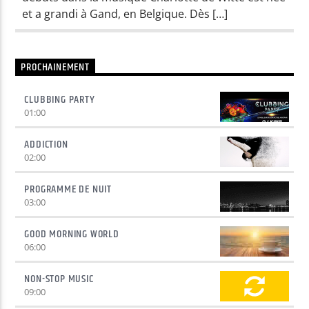
et a grandi à Gand, en Belgique. Dès […]
Yellow Radio
PROCHAINEMENT
Yellow Riviera
CLUBBING PARTY
01:00
ADDICTION
02:00
Yellow Party
PROGRAMME DE NUIT
03:00
GOOD MORNING WORLD
06:00
NON-STOP MUSIC
09:00