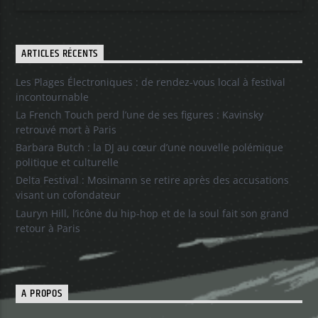
ARTICLES RÉCENTS
Les Plages Électroniques : de rendez-vous local à festival
incontournable
La French Touch perd l’une de ses figures : Kavinsky
retrouvé mort à Paris
Barbara Butch : la DJ au cœur d’une nouvelle polémique
politique et culturelle
Delta Festival : Mosimann se retire après des accusations
visant un cofondateur
Lauryn Hill, l’icône du hip-hop et de la soul fait son grand
retour à Paris
A PROPOS