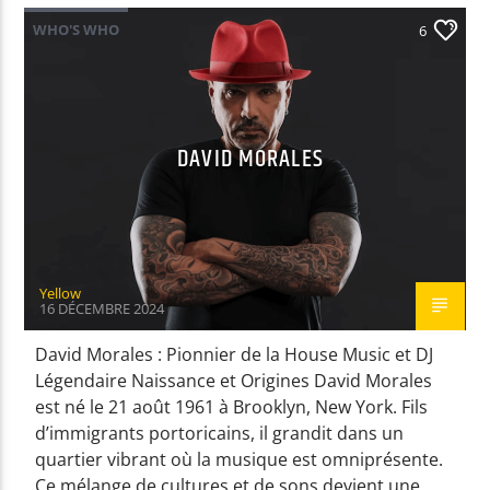
WHO'S WHO
6
EN CE MOMENT
SHINE
HUGEL / DAVID GUETTA
DAVID MORALES
EMISSION EN COURS
NON-STOP MUSIC
Yellow
12:00
13:59
16 DÉCEMBRE 2024
David Morales : Pionnier de la House Music et DJ
UPCOMING SHOW
Légendaire Naissance et Origines David Morales
NON-STOP MUSIC
est né le 21 août 1961 à Brooklyn, New York. Fils
14:00
16:59
d’immigrants portoricains, il grandit dans un
quartier vibrant où la musique est omniprésente.
Ce mélange de cultures et de sons devient une