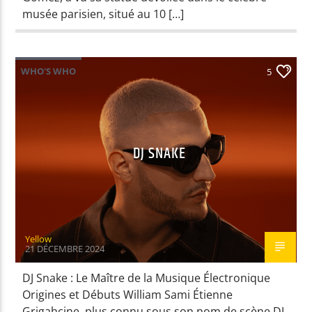
musée parisien, situé au 10 […]
Yellow Radio
WHO'S WHO
5
Yellow Riviera
DJ SNAKE
Yellow Party
Yellow
21 DÉCEMBRE 2024
DJ Snake : Le Maître de la Musique Électronique
Origines et Débuts William Sami Étienne
Grigahcine, plus connu sous son nom de scène DJ