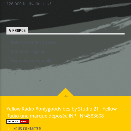
126 000 festivalier.e.s !
A PROPOS
Référencement artistes
Mentions Legales
Données personnelles
Yellow Radio #onlygoodvibes by Studio 21 - Yellow
Radio une marque déposée INPI: N°4583608
NOUS CONTACTER