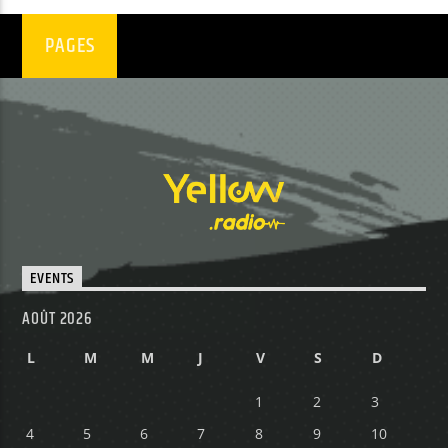
PAGES
EVENTS
AOÛT 2026
L
M
M
J
V
S
D
1
2
3
4
5
6
7
8
9
10