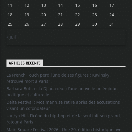
11
12
13
14
15
16
17
18
19
20
21
22
23
24
25
26
27
28
29
30
31
« Juil
ARTICLES RÉCENTS
La French Touch perd l’une de ses figures : Kavinsky
retrouvé mort à Paris
Barbara Butch : la DJ au cœur d’une nouvelle polémique
politique et culturelle
Delta Festival : Mosimann se retire après des accusations
visant un cofondateur
Lauryn Hill, l’icône du hip-hop et de la soul fait son grand
retour à Paris
Main Square Festival 2026 : Une 20ᵉ édition historique avec